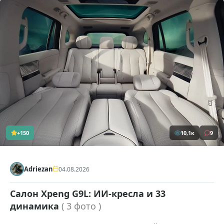
+150
10,1к
9
Adriezan
04.08.2026
Салон Xpeng G9L: ИИ-кресла и 33
динамика
( 3 фото )