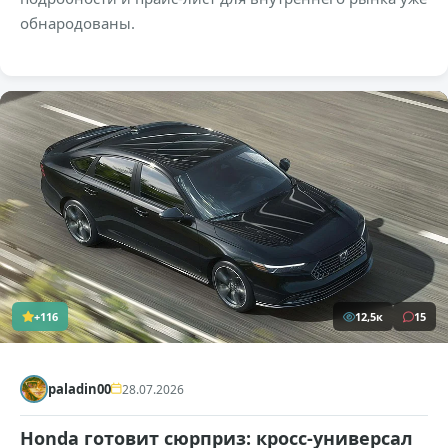
обнародованы.
+116
12,5к
15
paladin00
28.07.2026
Honda готовит сюрприз: кросс-универсал