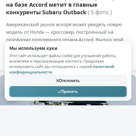
на базе Accord метит в главные
конкуренты Subaru Outback
( 5 фото )
Американский рынок вскоре может увидеть новую
модель от Honda — кроссовер, построенный на
платформе популярного седана Accord. Выпуск этой
новинки планируется организовать на заводе в Огайо
Мы используем куки
примерно в 2029 году.
Этот сайт использует файлы cookie для улучшения работы,
аналитики и персонализации контента. Продолжая
использовать сайт, вы соглашаетесь с нашей
политикой
конфиденциальности
.
Отклонить
Принять