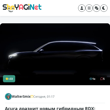
+33
1к
5
WalterSmix
Сегодня, 01:17
Acura дразнит новым гибридным RDX: