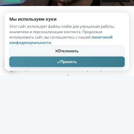
Мы используем куки
papasaruman
04.08.2026
Этот сайт использует файлы cookie для улучшения работы,
аналитики и персонализации контента. Продолжая
Победа без фанфар: почему поведение
использовать сайт, вы соглашаетесь с нашей
политикой
Трампа выдает истинный расклад сил
конфиденциальности
.
( 3 фото )
Отклонить
Реакция президента США на события вокруг Украины
Принять
служит едва ли не самым точным барометром
реального положения дел. Будучи прагматиком,
Дональд Трамп всегда исходит из соображений
личной и государственной выгоды.