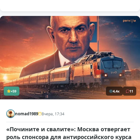
+59
4,4к
11
nomad1989
Вчера, 17:34
«Почините и свалите»: Москва отвергает
роль спонсора для антироссийского курса