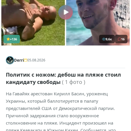
+136
9,6к
16
Derri
05.08.2026
Политик с ножом: дебош на пляже стоил
кандидату свободы
( 1 фото )
На Гавайях арестован Кирилл Басин, уроженец
Украины, который баллотируется в палату
представителей США от Демократической партии.
Причиной задержания стало вооруженное
столкновение на пляже. Инцидент произошел на
пляже Кеавакапу в Южном Кихеи. Сообщается, что