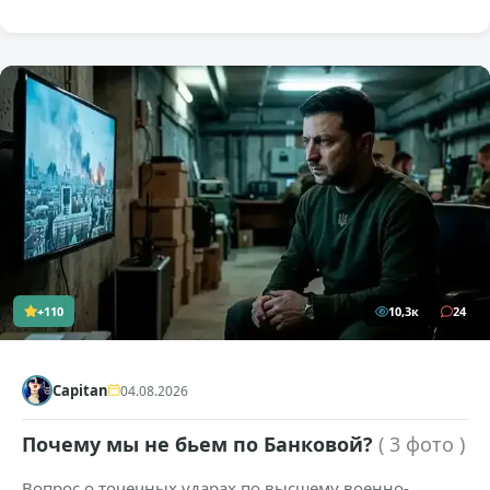
+110
10,3к
24
Capitan
04.08.2026
Почему мы не бьем по Банковой?
( 3 фото )
Вопрос о точечных ударах по высшему военно-