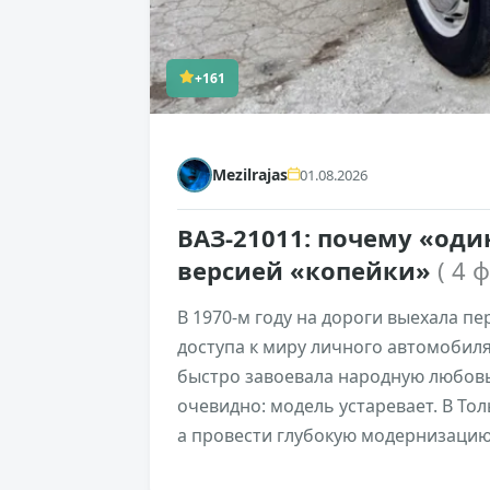
+161
Mezilrajas
01.08.2026
ВАЗ-21011: почему «од
версией «копейки»
( 4 
В 1970-м году на дороги выехала пе
доступа к миру личного автомобиля
быстро завоевала народную любовь
очевидно: модель устаревает. В То
а провести глубокую модернизацию