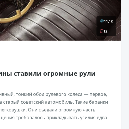
11,1к
12
ины ставили огромные рули
сивный, тонкий обод рулевого колеса — первое,
на старый советский автомобиль. Такие баранки
а легковушки. Они съедали огромную часть
ращения требовалось прикладывать усилия едва