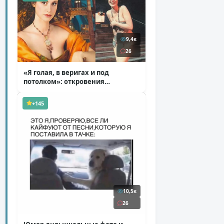
9,4к
26
«Я голая, в веригах и под
потолком»: откровения
Ковальчук о роли Маргариты
( 11 фото )
+145
10,5к
26