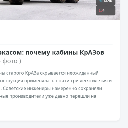
13,4к
4
аркасом: почему кабины КрАЗов
5 фото )
ны старого КрАЗа скрывается неожиданный
онструкция применялась почти три десятилетия и
. Советские инженеры намеренно сохраняли
дные производители уже давно перешли на