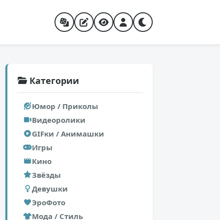
Категории
Юмор / Приколы
Видеоролики
GIFки / Анимашки
Игры
Кино
Звёзды
Девушки
ЭроФото
Мода / Стиль