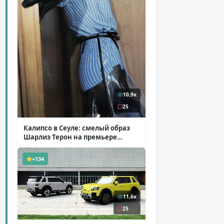
10,9к
25
Калипсо в Сеуле: смелый образ
Шарлиз Терон на премьере
«Одиссеи»
( 6 фото )
+134
11,6к
25