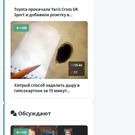
Toyota прокачала Yaris Cross GR
Sport и добавила розетку в
Harrier
( 5 фото )
+199
10,4к
11
Хитрый способ заделать дыру в
гипсокартоне за 15 минут
( 12 фото )
Обсуждают
+132