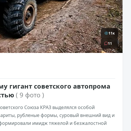
11к
11
у гигант советского автопрома
стью
( 9 фото )
Советского Союза КРАЗ выделялся особой
ариты, рубленые формы, суровый внешний вид и
сформировали имидж тяжелой и безжалостной