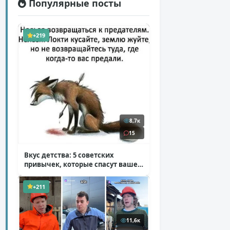
Популярные посты
+219
8,7к
15
Вкус детства: 5 советских
привычек, которые спасут ваше
здоровье
( 2 фото )
+211
11,6к