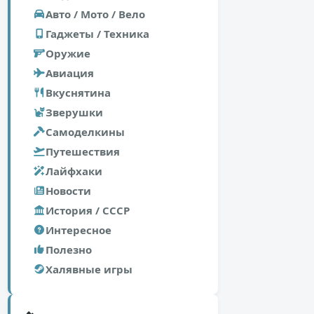
Авто / Мото / Вело
Гаджеты / Техника
Оружие
Авиация
Вкуснятина
Зверушки
Самоделкины
Путешествия
Лайфхаки
Новости
История / СССР
Интересное
Полезно
Халявные игры