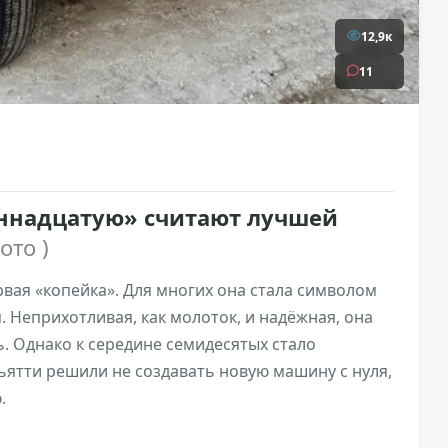
12,9к
11
иннадцатую» считают лучшей
фото )
рвая «копейка». Для многих она стала символом
. Неприхотливая, как молоток, и надёжная, она
. Однако к середине семидесятых стало
льятти решили не создавать новую машину с нуля,
.