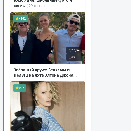
Юмор дня: школьные фото и
мемы
( 29 фото )
+162
10,5к
25
Звёздный круиз: Бекхэмы и
Пельтц на яхте Элтона Джона
( 12 фото )
+97