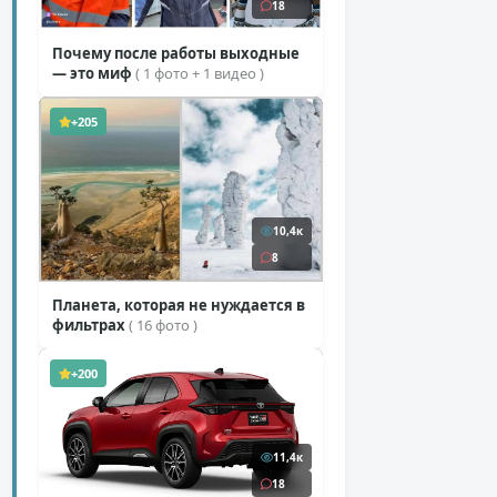
18
Почему после работы выходные
— это миф
( 1 фото + 1 видео )
+205
10,4к
8
Планета, которая не нуждается в
фильтрах
( 16 фото )
+200
11,4к
18