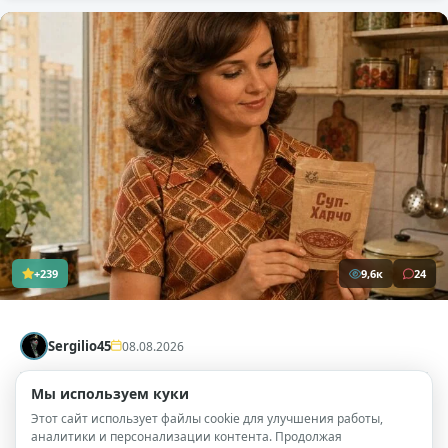
+239
9,6к
24
Sergilio45
08.08.2026
Суп из пакетика по-советски: почему его
Мы используем куки
обожали и ненавидели
( 7 фото )
Этот сайт использует файлы cookie для улучшения работы,
аналитики и персонализации контента. Продолжая