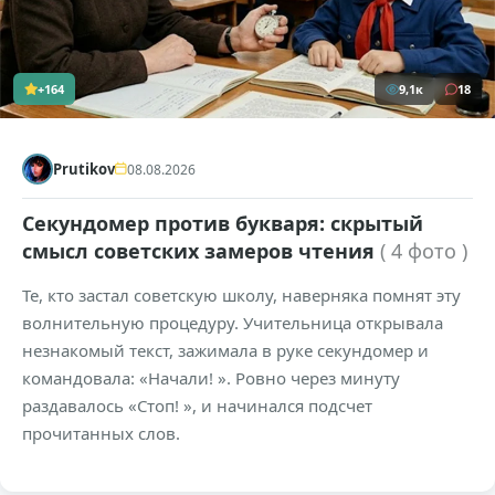
+164
9,1к
18
Prutikov
08.08.2026
Секундомер против букваря: скрытый
смысл советских замеров чтения
( 4 фото )
Те, кто застал советскую школу, наверняка помнят эту
волнительную процедуру. Учительница открывала
незнакомый текст, зажимала в руке секундомер и
командовала: «Начали! ». Ровно через минуту
раздавалось «Стоп! », и начинался подсчет
прочитанных слов.