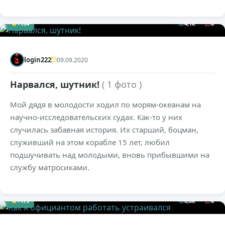
+134
4,1к
0
login222
09.09.2020
Нарвался, шутник!
( 1 фото )
Мой дядя в молодости ходил по морям-океанам на
научно-исследовательских судах. Как-то у них
случилась забавная история. Их старший, боцман,
служивший на этом корабле 15 лет, любил
подшучивать над молодыми, вновь прибывшими на
службу матросиками.
+175
6,6к
0