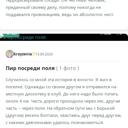
терроризировали соседи. Он честный человек,
преданный своему делу, поэтому никогда не
поддавался провокациям, ведь он абсолютно чист.
+323
10,6к
0
krayzenia
13.09.2020
Пир посреди поля
( 1 фото )
Случилось со мной эта история в юности. Я жил в
поселке. Однажды со своим другом я отправился на
местную дискотеку в клуб. До него надо было топать
около 4 км. Часть дороги проходила через лес, другая
часть – через поля. На обратном пути мы с Борькой
(другом) весело болтали, хвастаясь друг перед другом,
с какими девчонками удалось познакомиться.