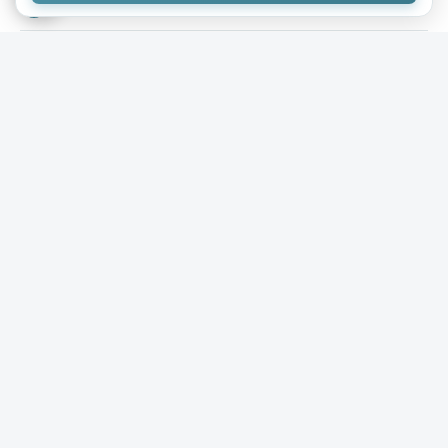
Mikhail
08.09.2020
Помощь в поимке вора
( 1 фото )
Недавно, стоя на автобусной остановке, довелось мне
наблюдать комичную ситуацию. Я ждал своего
приятеля, с которым договорился встретиться как раз
на этой остановке. Итак, неподалеку стоит парень. Лет
20, худенький, низенький, в очках с толстыми
линзами, под мышкой книга. По внешнему виду
типичный «ботаник». К остановке подруливает
автобус.
+137
4,9к
0
baldd
08.09.2020