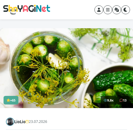
+65
9,8к
13
LioLio
23.07.2026