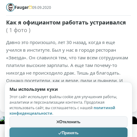
Faugar
09.09.2020
Как я официантом работать устраивался
( 1 фото )
Давно это произошло, лет 30 назад, когда я еще
учился в институте. Был у нас в городе ресторан
«Звезда». Он славился тем, что там всем сотрудникам
платили высокие зарплаты. А еще там почему-то
никогда не происходило драк. Тишь да благодать.
Однако посетители, как и везде, пили и пьянели. И
некоторых из них иногда тянуло на разборки и
Мы используем куки
приключения.
Этот сайт использует файлы cookie для улучшения работы,
аналитики и персонализации контента. Продолжая
использовать сайт, вы соглашаетесь с нашей
политикой
конфиденциальности
.
+226
9к
0
Отклонить
Принять