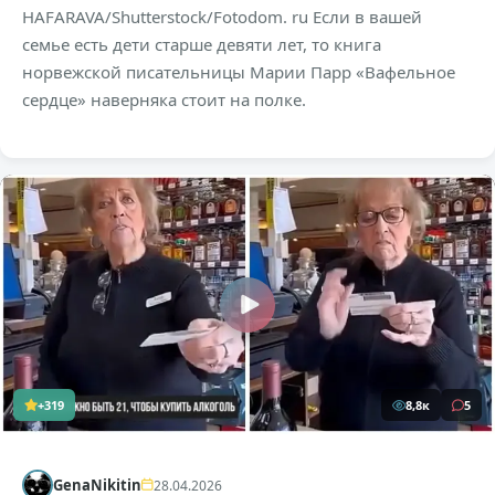
HAFARAVA/Shutterstock/Fotodom. ru Если в вашей
семье есть дети старше девяти лет, то книга
норвежской писательницы Марии Парр «Вафельное
сердце» наверняка стоит на полке.
+319
8,8к
5
GenaNikitin
28.04.2026