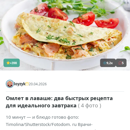
+398
9,2к
5
loyzyk
20.04.2026
Омлет в лаваше: два быстрых рецепта
для идеального завтрака
( 4 фото )
10 минут — и блюдо готово фото:
Timolina/Shutterstock/Fotodom. ru Врачи-