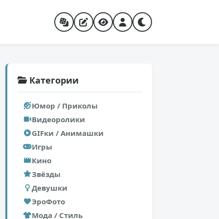
Категории
Юмор / Приколы
Видеоролики
GIFки / Анимашки
Игры
Кино
Звёзды
Девушки
ЭроФото
Мода / Стиль