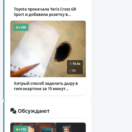
Toyota прокачала Yaris Cross GR
Sport и добавила розетку в
Harrier
( 5 фото )
+199
10,4к
11
Хитрый способ заделать дыру в
гипсокартоне за 15 минут
( 12 фото )
Обсуждают
+132