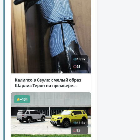
10,9к
25
Калипсо в Сеуле: смелый образ
Шарлиз Терон на премьере
«Одиссеи»
( 6 фото )
+134
11,6к
25