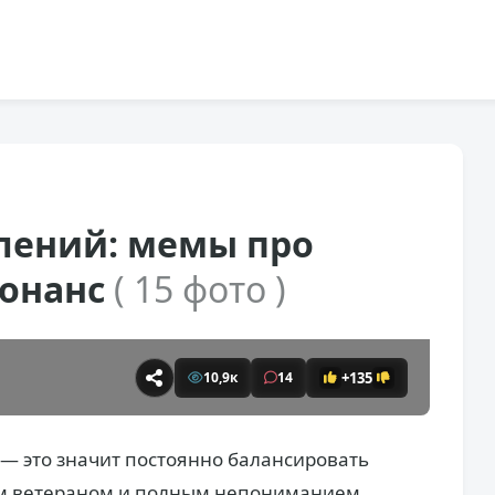
лений: мемы про
сонанс
( 15 фото )
+135
10,9к
14
— это значит постоянно балансировать
м ветераном и полным непониманием