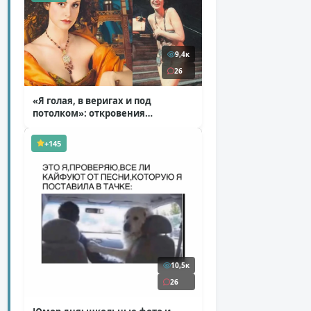
9,4к
26
«Я голая, в веригах и под
потолком»: откровения
Ковальчук о роли Маргариты
( 11 фото )
+145
10,5к
26