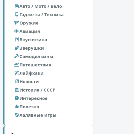
Авто / Мото / Вело
Гаджеты / Техника
Оружие
Авиация
Вкуснятина
Зверушки
Самоделкины
Путешествия
Лайфхаки
Новости
История / СССР
Интересное
Полезно
Халявные игры