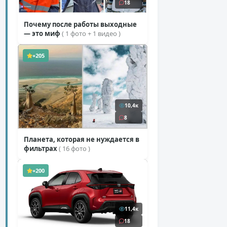
18
Почему после работы выходные
— это миф
( 1 фото + 1 видео )
+205
10,4к
8
Планета, которая не нуждается в
фильтрах
( 16 фото )
+200
11,4к
18