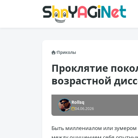
/
Приколы
Проклятие поко
возрастной дис
Rollsq
04.06.2026
Быть миллениалом или зумером 
между ощущением себя опытны