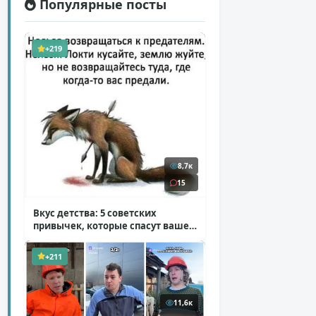
Популярные посты
+219
8,7к
15
Вкус детства: 5 советских
привычек, которые спасут ваше
здоровье
( 2 фото )
+211
11,6к