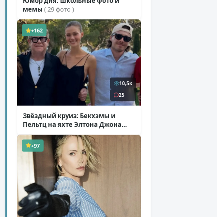
Юмор дня: школьные фото и
мемы
( 29 фото )
+162
10,5к
25
Звёздный круиз: Бекхэмы и
Пельтц на яхте Элтона Джона
( 12 фото )
+97