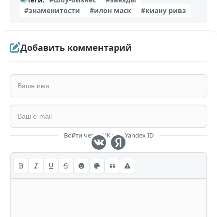
#знаменитости
#илон маск
#киану ривз
Добавить комментарий
Войти через VK или Yandex ID