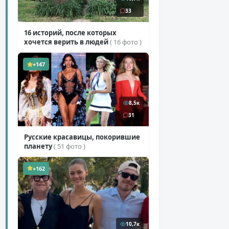
33
16 историй, после которых
хочется верить в людей
( 16 фото )
+147
8,5к
31
Русские красавицы, покорившие
планету
( 51 фото )
+162
10,7к