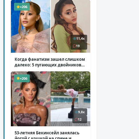
+206
11,4к
19
Когда фанатизм зашел слишком
далеко: 5 пугающих двойников
звезд
( 10 фото )
+206
9,8к
12
53-летняя Бекинсейл занялась
йогой с кошкой на спине и