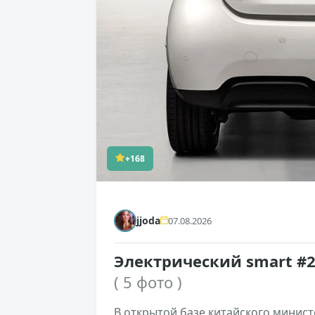
+168
jjoda
07.08.2026
Электрический smart #2
( 5 фото )
В открытой базе китайского мини