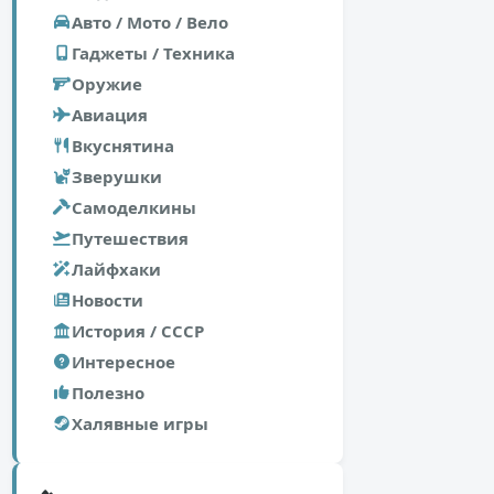
Авто / Мото / Вело
Гаджеты / Техника
Оружие
Авиация
Вкуснятина
Зверушки
Самоделкины
Путешествия
Лайфхаки
Новости
История / СССР
Интересное
Полезно
Халявные игры