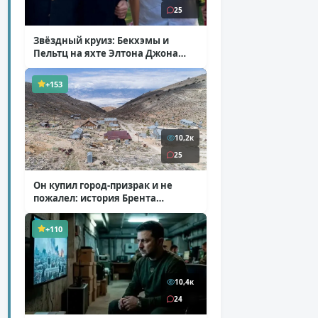
25
Звёздный круиз: Бекхэмы и
Пельтц на яхте Элтона Джона
( 12 фото )
+153
10,2к
25
Он купил город-призрак и не
пожалел: история Брента
Андервуда
( 1 фото + 1 видео )
+110
10,4к
24