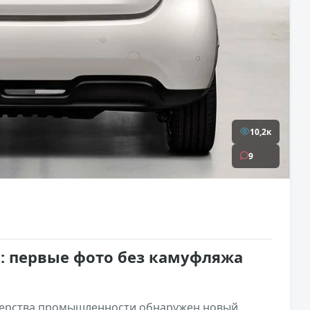
10,2к
9
: первые фото без камуфляжа
стерства промышленности обнаружен новый