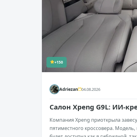
+150
Adriezan
04.08.2026
Салон Xpeng G9L: ИИ-кр
Компания Xpeng приоткрыла завесу
пятиместного кроссовера. Модель, 
будет доступна как в гибридной, та