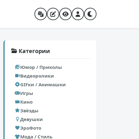
Категории
Юмор / Приколы
Видеоролики
GIFки / Анимашки
Игры
Кино
Звёзды
Девушки
ЭроФото
Мода / Стиль