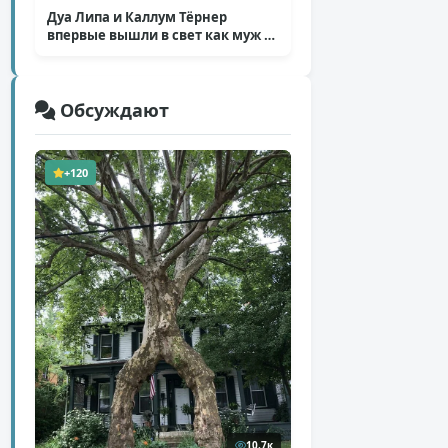
Дуа Липа и Каллум Тёрнер
впервые вышли в свет как муж и
жена
( 5 фото )
Обсуждают
+120
10,7к