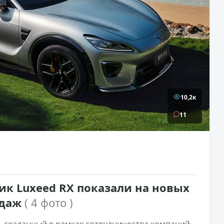
10,2к
11
ик Luxeed RX показали на новых
одаж
( 4 фото )
, созданный в рамках сотрудничества компаний