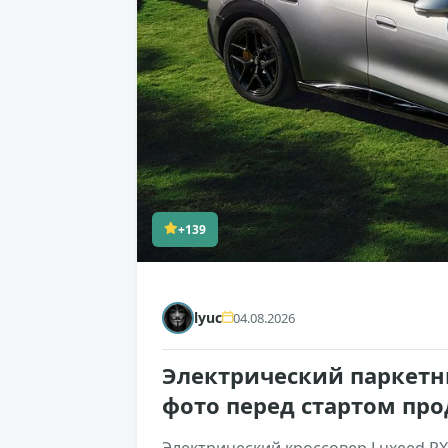
+139
lyuc
04.08.2026
Электрический паркетн
фото перед стартом пр
Электрический кроссовер Luxeed RX