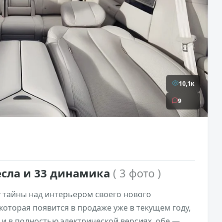
10,1к
9
есла и 33 динамика
( 3 фото )
 тайны над интерьером своего нового
которая появится в продаже уже в текущем году,
к и в полностью электрической версиях, обе —