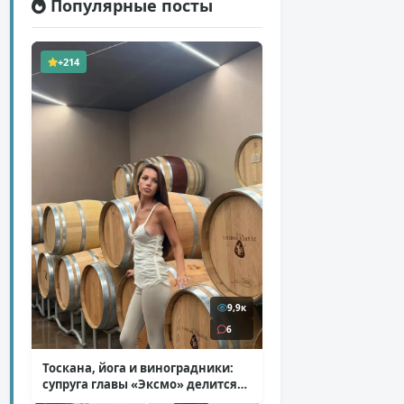
Популярные посты
+214
9,9к
6
Тоскана, йога и виноградники:
супруга главы «Эксмо» делится
кадрами из Италии
( 14 фото )