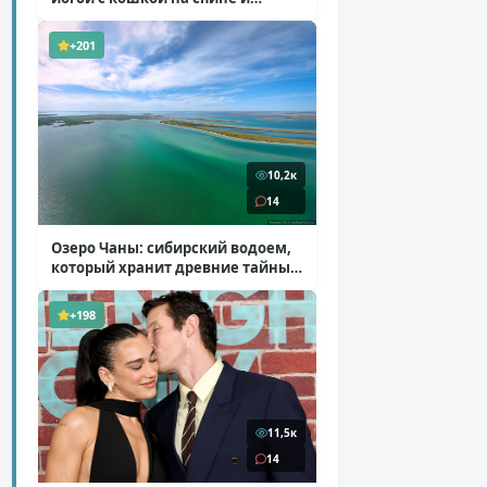
ботинках на платформе
( 7 фото )
+201
10,2к
14
Озеро Чаны: сибирский водоем,
который хранит древние тайны
( 12 фото )
+198
11,5к
14