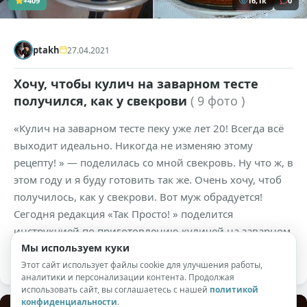
+409
16,1к
0
ptakh
27.04.2021
Хочу, чтобы кулич на заварном тесте
получился, как у свекрови
( 9 фото )
«Кулич на заварном тесте пеку уже лет 20! Всегда всё
выходит идеально. Никогда не изменяю этому
рецепту! » — поделилась со мной свекровь. Ну что ж, в
этом году и я буду готовить так же. Очень хочу, чтоб
получилось, как у свекрови. Вот муж обрадуется!
Сегодня редакция «Так Просто! » поделится
инструкцией по приготовлению куличей на заварном
Мы используем куки
тесте .
Этот сайт использует файлы cookie для улучшения работы,
аналитики и персонализации контента. Продолжая
использовать сайт, вы соглашаетесь с нашей
политикой
конфиденциальности
.