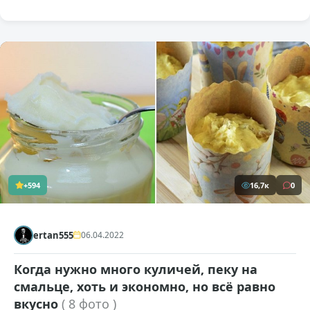
+594
16,7к
0
ertan555
06.04.2022
Когда нужно много куличей, пеку на
смальце, хоть и экономно, но всё равно
вкусно
( 8 фото )