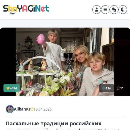
+394
11к
11
AllbanKr
13.04.2026
Пасхальные традиции российских