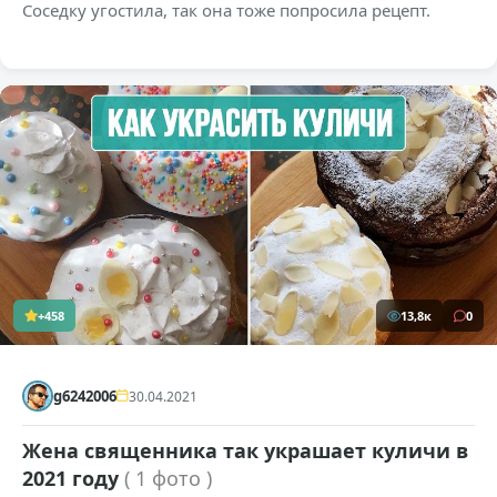
Соседку угостила, так она тоже попросила рецепт.
+458
13,8к
0
g6242006
30.04.2021
Жена священника так украшает куличи в
2021 году
( 1 фото )