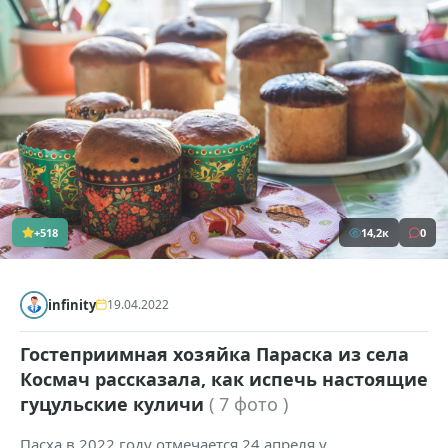
+518
14,2к
0
infinity
19.04.2022
Гостеприимная хозяйка Параска из села
Космач рассказала, как испечь настоящие
гуцульские куличи
( 7 фото )
Пасха в 2022 году отмечается 24 апреля у