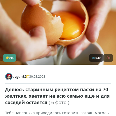
+96
3,4к
0
evgen87
30.03.2023
Делюсь старинным рецептом пасхи на 70
желтках, хватает на всю семью еще и для
соседей остается
( 6 фото )
Тебе наверняка приходилось готовить гоголь-моголь