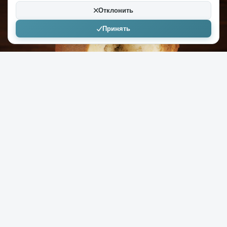
Отклонить
Принять
+200
6,5к
0
Dolune
13.04.2021
Хочется поклониться в пояс Нине
Супербабушке за ее революционный
рецепт кулича
( 7 фото )