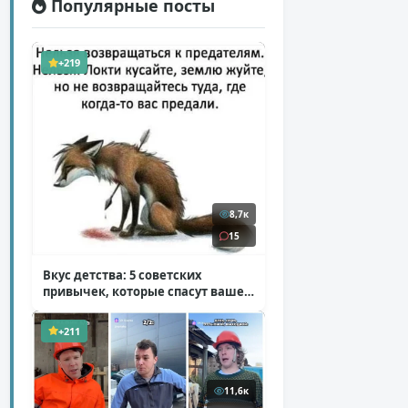
Популярные посты
+219
8,7к
15
Вкус детства: 5 советских
привычек, которые спасут ваше
здоровье
( 2 фото )
+211
11,6к