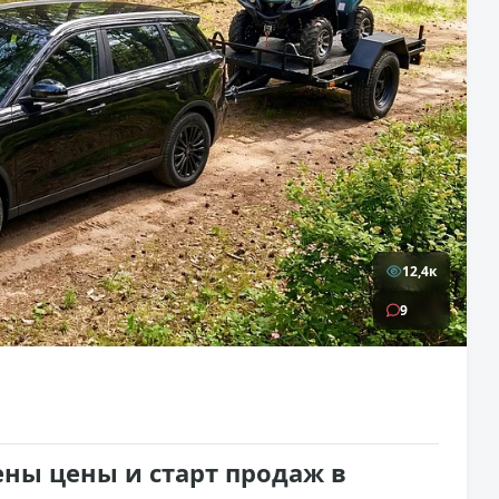
12,4к
9
лены цены и старт продаж в