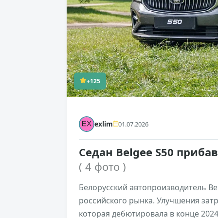
+125
exlim
01.07.2026
Седан Belgee S50 приба
( 4 фото )
Белорусский автопроизводитель Be
российского рынка. Улучшения зат
которая дебютировала в конце 2024