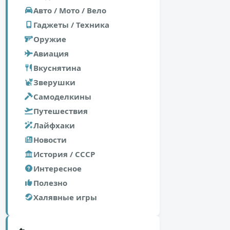
Авто / Мото / Вело
Гаджеты / Техника
Оружие
Авиация
Вкуснятина
Зверушки
Самоделкины
Путешествия
Лайфхаки
Новости
История / СССР
Интересное
Полезно
Халявные игры