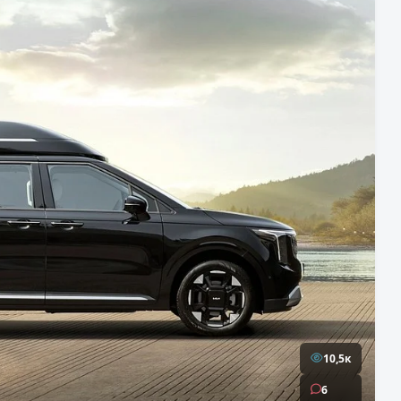
10,5к
6