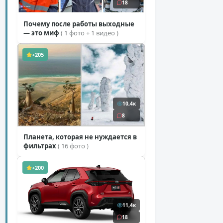
18
Почему после работы выходные
— это миф
( 1 фото + 1 видео )
+205
10,4к
8
Планета, которая не нуждается в
фильтрах
( 16 фото )
+200
11,4к
18