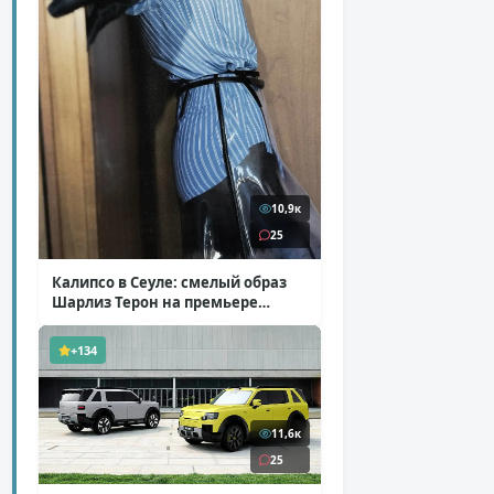
10,9к
25
Калипсо в Сеуле: смелый образ
Шарлиз Терон на премьере
«Одиссеи»
( 6 фото )
+134
11,6к
25