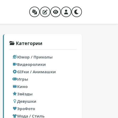
Категории
Юмор / Приколы
Видеоролики
GIFки / Анимашки
Игры
Кино
Звёзды
Девушки
ЭроФото
Мода / Стиль