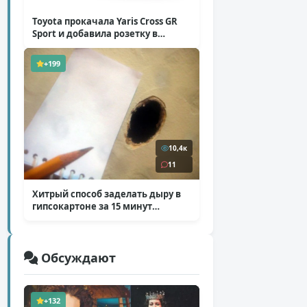
Toyota прокачала Yaris Cross GR
Sport и добавила розетку в
Harrier
( 5 фото )
+199
10,4к
11
Хитрый способ заделать дыру в
гипсокартоне за 15 минут
( 12 фото )
Обсуждают
+132