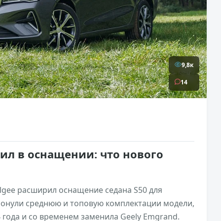
9,8к
14
вил в оснащении: что нового
lgee расширил оснащение седана S50 для
ронули среднюю и топовую комплектации модели,
 года и со временем заменила Geely Emgrand.