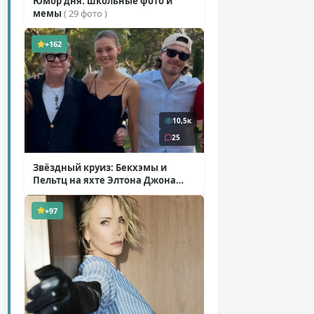
Юмор дня: школьные фото и
мемы
( 29 фото )
+162
10,5к
25
Звёздный круиз: Бекхэмы и
Пельтц на яхте Элтона Джона
( 12 фото )
+97