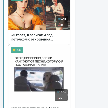
9,4к
26
«Я голая, в веригах и под
потолком»: откровения
Ковальчук о роли Маргариты
( 11 фото )
+145
10,5к
26