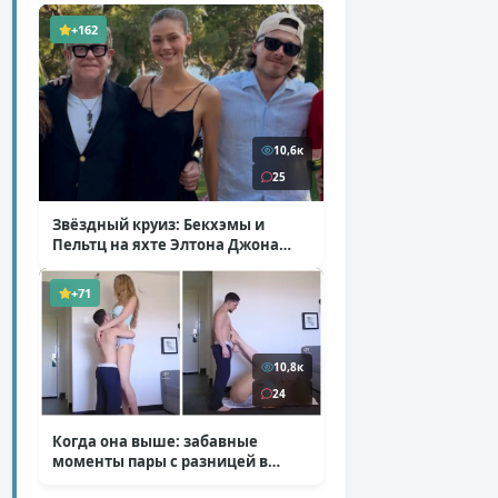
+162
10,6к
25
Звёздный круиз: Бекхэмы и
Пельтц на яхте Элтона Джона
( 12 фото )
+71
10,8к
24
Когда она выше: забавные
моменты пары с разницей в
росте
( 1 фото + 1 видео )