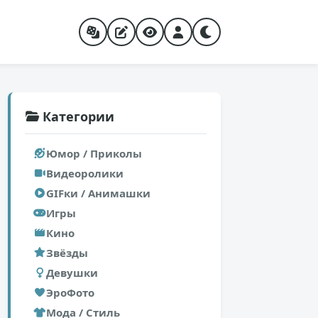
Категории
Юмор / Приколы
Видеоролики
GIFки / Анимашки
Игры
Кино
Звёзды
Девушки
ЭроФото
Мода / Стиль