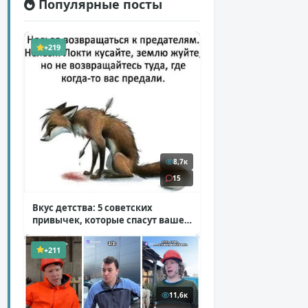
Популярные посты
+219
8,7к
15
Вкус детства: 5 советских
привычек, которые спасут ваше
здоровье
( 2 фото )
+211
11,6к