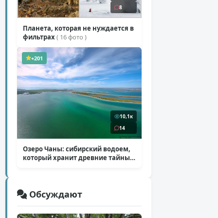
8
Планета, которая не нуждается в
фильтрах
( 16 фото )
+201
10,1к
14
Озеро Чаны: сибирский водоем,
который хранит древние тайны
( 12 фото )
Обсуждают