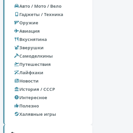
Авто / Мото / Вело
Гаджеты / Техника
Оружие
Авиация
Вкуснятина
Зверушки
Самоделкины
Путешествия
Лайфхаки
Новости
История / СССР
Интересное
Полезно
Халявные игры