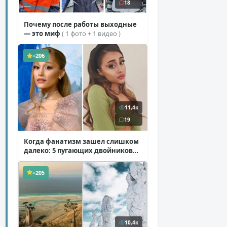
18
Почему после работы выходные
— это миф
( 1 фото + 1 видео )
+206
11,4к
19
Когда фанатизм зашел слишком
далеко: 5 пугающих двойников
звезд
( 10 фото )
+205
10,4к