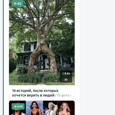
+92
8,6к
30
16 историй, после которых
хочется верить в людей
( 16 фото )
+119