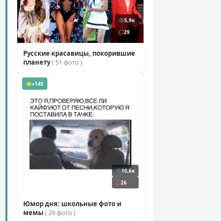
5,9к
29
Русские красавицы, покорившие
планету
( 51 фото )
+145
10,6к
26
Юмор дня: школьные фото и
мемы
( 29 фото )