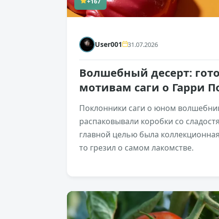
+167
User001
31.07.2026
Волшебный десерт: гот
мотивам саги о Гарри П
Поклонники саги о юном волшебник
распаковывали коробки со сладостя
главной целью была коллекционная 
то грезил о самом лакомстве.