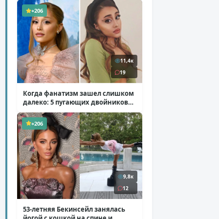
+206
11,4к
19
Когда фанатизм зашел слишком
далеко: 5 пугающих двойников
звезд
( 10 фото )
+206
9,8к
12
53-летняя Бекинсейл занялась
йогой с кошкой на спине и