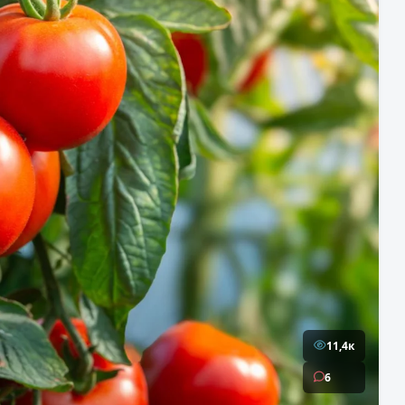
11,4к
6