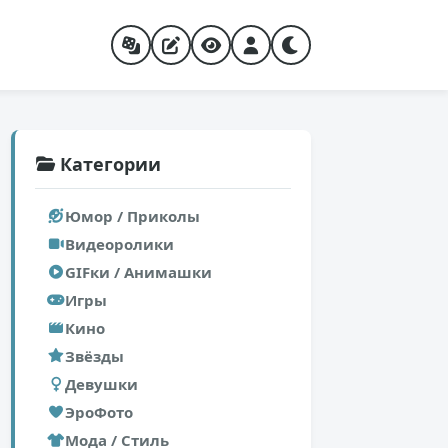
Категории
Юмор / Приколы
Видеоролики
GIFки / Анимашки
Игры
Кино
Звёзды
Девушки
ЭроФото
Мода / Стиль