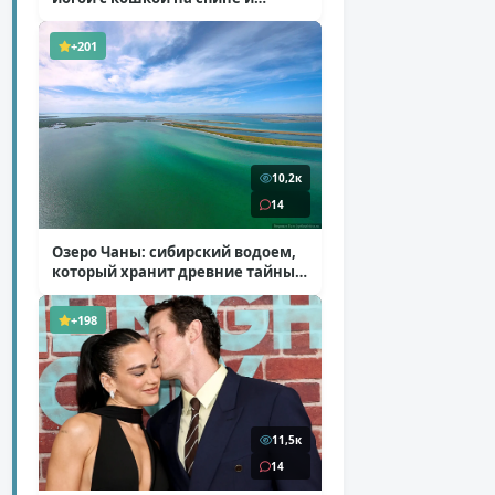
ботинках на платформе
( 7 фото )
+201
10,2к
14
Озеро Чаны: сибирский водоем,
который хранит древние тайны
( 12 фото )
+198
11,5к
14