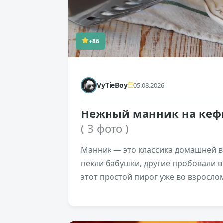
+86
VyTieBoy
05.08.2026
Нежный манник на кефи
( 3 фото )
Манник — это классика домашней вы
пекли бабушки, другие пробовали в
этот простой пирог уже во взросло