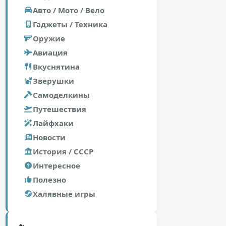
Авто / Мото / Вело
Гаджеты / Техника
Оружие
Авиация
Вкуснятина
Зверушки
Самоделкины
Путешествия
Лайфхаки
Новости
История / СССР
Интересное
Полезно
Халявные игры