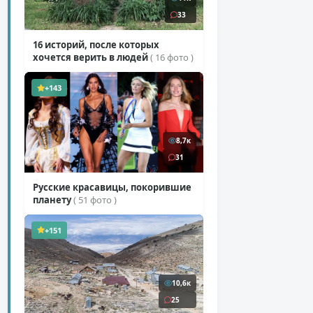
33
16 историй, после которых
хочется верить в людей
( 16 фото )
+143
8,7к
31
Русские красавицы, покорившие
планету
( 51 фото )
+151
10,6к
25