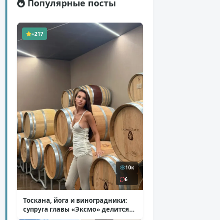
Популярные посты
+217
10к
6
Тоскана, йога и виноградники:
супруга главы «Эксмо» делится
кадрами из Италии
( 14 фото )