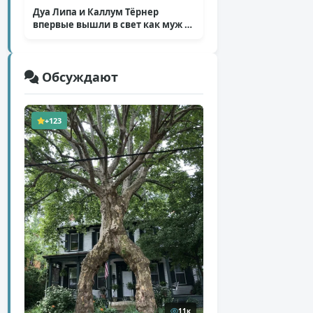
Дуа Липа и Каллум Тёрнер
впервые вышли в свет как муж и
жена
( 5 фото )
Обсуждают
+123
11к