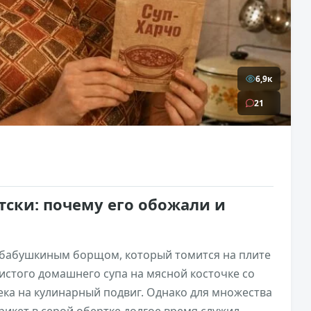
6,9к
21
етски: почему его обожали и
с бабушкиным борщом, который томится на плите
ристого домашнего супа на мясной косточке со
ека на кулинарный подвиг. Однако для множества