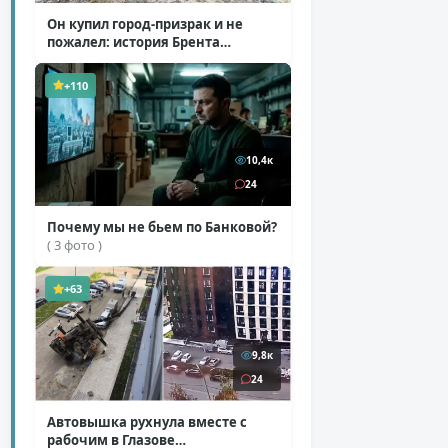
Он купил город-призрак и не
пожалел: история Брента
Андервуда
( 1 фото + 1 видео )
+110
10,4к
24
Почему мы не бьем по Банковой?
( 3 фото )
+63
9,8к
24
Автовышка рухнула вместе с
рабочим в Глазове