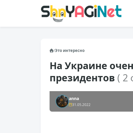
/
Это интересно
На Украине очен
президентов
( 2
anna
31.05.2022