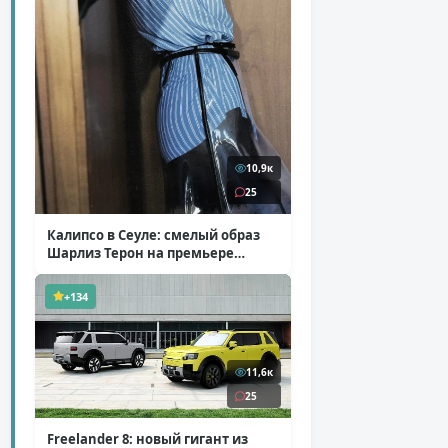
10,9к
25
Калипсо в Сеуле: смелый образ
Шарлиз Терон на премьере
«Одиссеи»
( 6 фото )
+134
11,6к
25
Freelander 8: новый гигант из