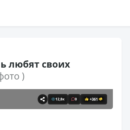
ь любят своих
 фото )
+361
12,8к
0