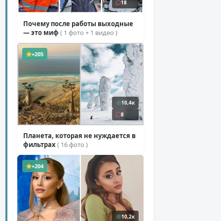
18
Почему после работы выходные
— это миф
( 1 фото + 1 видео )
+205
10,4к
8
Планета, которая не нуждается в
фильтрах
( 16 фото )
+204
10,2к