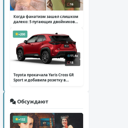
16
Когда фанатизм зашел слишком
далеко: 5 пугающих двойников
звезд
( 10 фото )
+200
11,4к
18
Toyota прокачала Yaris Cross GR
Sport и добавила розетку в
Harrier
( 5 фото )
Обсуждают
+132