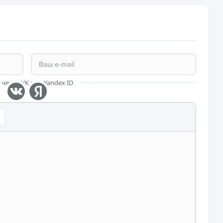
 через VK или Yandex ID