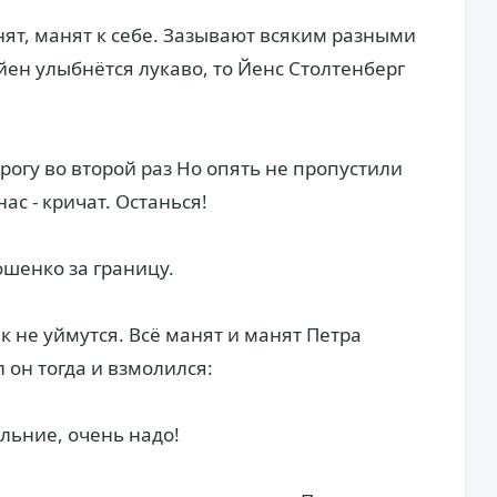
нят, манят к себе. Зазывают всяким разными
йен улыбнётся лукаво, то Йенс Столтенберг
рогу во второй раз Но опять не пропустили
ас - кричат. Останься!
ошенко за границу.
 не уймутся. Всё манят и манят Петра
 он тогда и взмолился:
альние, очень надо!