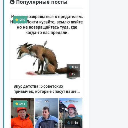
Популярные посты
+219
8,7к
15
Вкус детства: 5 советских
привычек, которые спасут ваше
здоровье
( 2 фото )
+211
11,6к