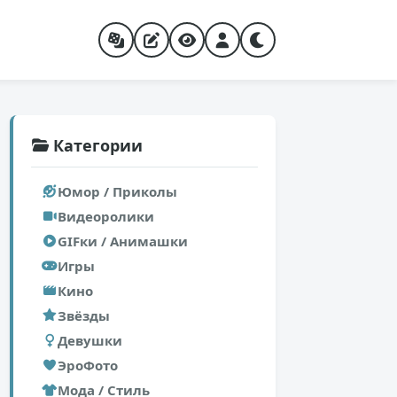
Категории
Юмор / Приколы
Видеоролики
GIFки / Анимашки
Игры
Кино
Звёзды
Девушки
ЭроФото
Мода / Стиль