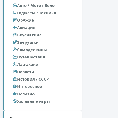
Авто / Мото / Вело
Гаджеты / Техника
Оружие
Авиация
Вкуснятина
Зверушки
Самоделкины
Путешествия
Лайфхаки
Новости
История / СССР
Интересное
Полезно
Халявные игры