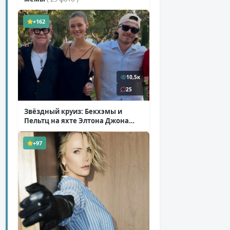
+162
10,5к
25
Звёздный круиз: Бекхэмы и
Пельтц на яхте Элтона Джона
( 12 фото )
+97