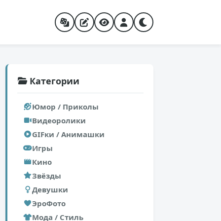
Категории
Юмор / Приколы
Видеоролики
GIFки / Анимашки
Игры
Кино
Звёзды
Девушки
ЭроФото
Мода / Стиль