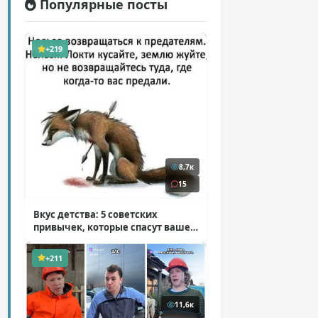
Популярные посты
+219
8,7к
15
Вкус детства: 5 советских
привычек, которые спасут ваше
здоровье
( 2 фото )
+211
11,6к