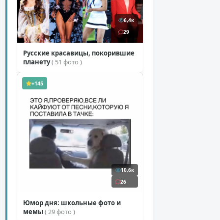
6,4к
29
Русские красавицы, покорившие
планету
( 51 фото )
+145
10,6к
26
Юмор дня: школьные фото и
мемы
( 29 фото )