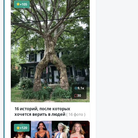
+105
9,1к
30
16 историй, после которых
хочется верить в людей
( 16 фото )
+120