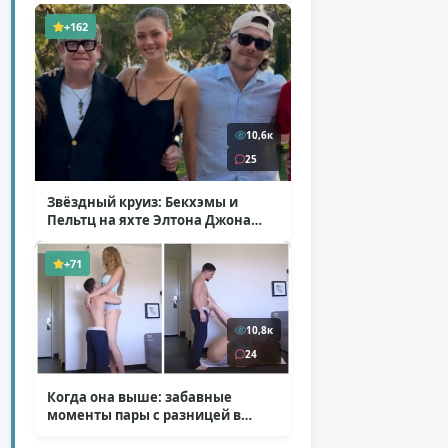
+162
10,6к
25
Звёздный круиз: Бекхэмы и
Пельтц на яхте Элтона Джона
( 12 фото )
+71
10,8к
24
Когда она выше: забавные
моменты пары с разницей в
росте
( 1 фото + 1 видео )