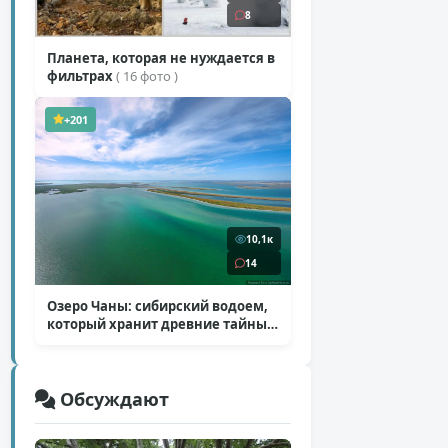
8
Планета, которая не нуждается в
фильтрах
( 16 фото )
+201
10,1к
14
Озеро Чаны: сибирский водоем,
который хранит древние тайны
( 12 фото )
Обсуждают