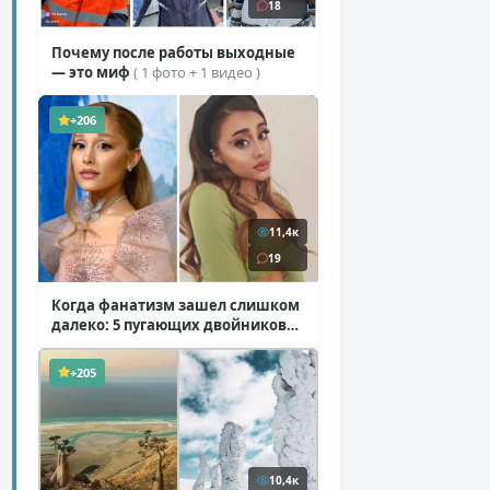
18
Почему после работы выходные
— это миф
( 1 фото + 1 видео )
+206
11,4к
19
Когда фанатизм зашел слишком
далеко: 5 пугающих двойников
звезд
( 10 фото )
+205
10,4к