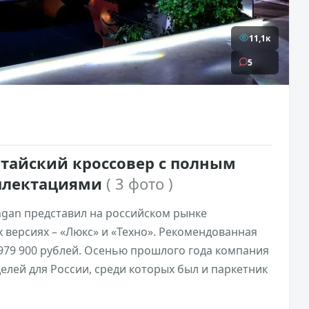
11,1к
5
итайский кроссовер с полным
плектациями
( 3 фото )
gan представил на российском рынке
х версиях – «Люкс» и «Техно». Рекомендованная
979 900 рублей. Осенью прошлого года компания
лей для России, среди которых был и паркетник