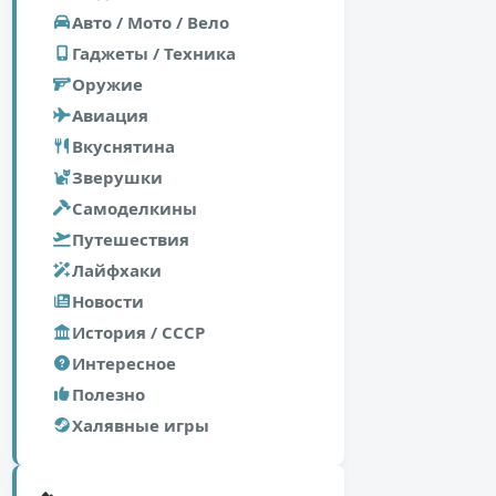
Авто / Мото / Вело
Гаджеты / Техника
Оружие
Авиация
Вкуснятина
Зверушки
Самоделкины
Путешествия
Лайфхаки
Новости
История / СССР
Интересное
Полезно
Халявные игры