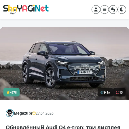
+378
9,1к
13
Megazubr
27.04.2026
Обновлённый Audi Q4 e-tron: три дисплея