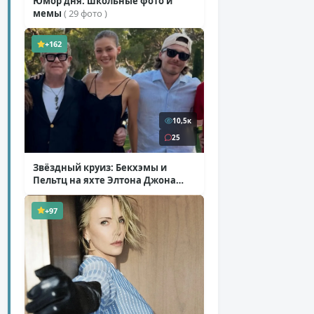
Юмор дня: школьные фото и
мемы
( 29 фото )
+162
10,5к
25
Звёздный круиз: Бекхэмы и
Пельтц на яхте Элтона Джона
( 12 фото )
+97