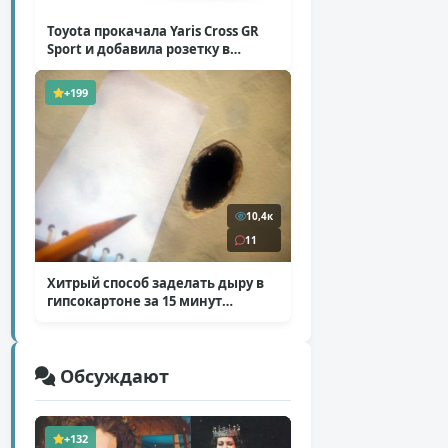
Toyota прокачала Yaris Cross GR
Sport и добавила розетку в
Harrier
( 5 фото )
+199
10,4к
11
Хитрый способ заделать дыру в
гипсокартоне за 15 минут
( 12 фото )
Обсуждают
+132