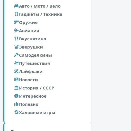
Авто / Мото / Вело
Гаджеты / Техника
Оружие
Авиация
Вкуснятина
Зверушки
Самоделкины
Путешествия
Лайфхаки
Новости
История / СССР
Интересное
Полезно
Халявные игры