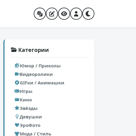
Категории
Юмор / Приколы
Видеоролики
GIFки / Анимашки
Игры
Кино
Звёзды
Девушки
ЭроФото
Мода / Стиль