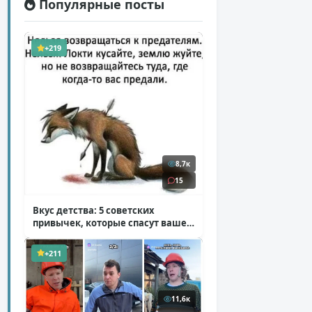
Популярные посты
+219
8,7к
15
Вкус детства: 5 советских
привычек, которые спасут ваше
здоровье
( 2 фото )
+211
11,6к