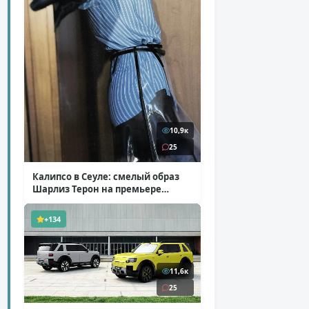
10,9к
25
Калипсо в Сеуле: смелый образ
Шарлиз Терон на премьере
«Одиссеи»
( 6 фото )
+134
11,6к
25