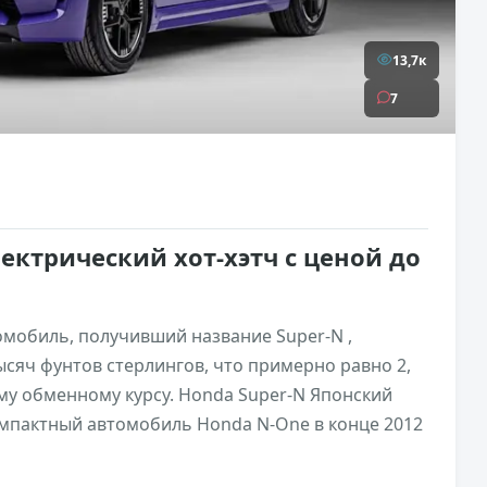
13,7к
7
лектрический хот-хэтч с ценой до
омобиль, получивший название Super-N ,
сяч фунтов стерлингов, что примерно равно 2,
му обменному курсу. Honda Super-N Японский
мпактный автомобиль Honda N-One в конце 2012