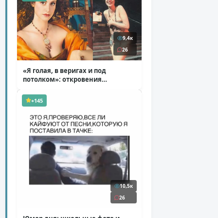
9,4к
26
«Я голая, в веригах и под
потолком»: откровения
Ковальчук о роли Маргариты
( 11 фото )
+145
10,5к
26