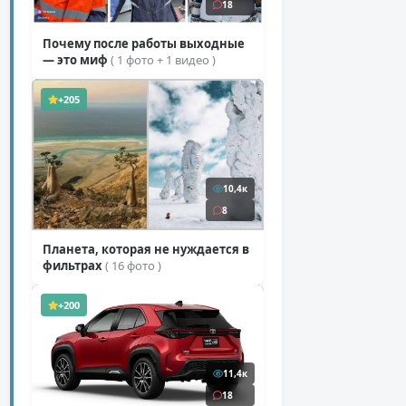
18
Почему после работы выходные
— это миф
( 1 фото + 1 видео )
+205
10,4к
8
Планета, которая не нуждается в
фильтрах
( 16 фото )
+200
11,4к
18