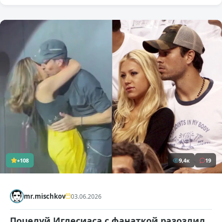
+108
9,4к
19
mr.mischkov
03.06.2026
Поцелуй Иглесиаса с фанаткой разозлил