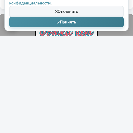
конфиденциальности
.
Отклонить
Принять
+1
1,2к
1
BAHO
11.10.2017
Почему на пьяную голову не стоит
облизывать черепаху
( 1 видео )
Дурень подшофе полез целоваться с черепахой,