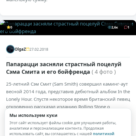
0
2,6к
1
OlgaZ
27.02.2018
Папарацци засняли страстный поцелуй
Сэма Смита и его бойфренда
( 4 фото )
25-летний Сэм Смит (Sam Smith) совершил каминг-аут
весной 2014 года, представив дебютный альбом In the
Lonely Hour. Спустя некоторое время британский певец
откровенно рассказал изданию Rolling Stone о
влечении к мужчинам. Осенью прошлого года Сэм
Мы используем куки
закрутил роман с 24-летней звездой сериала «13
Этот сайт использует файлы cookie для улучшения работы,
аналитики и персонализации контента. Продолжая
причин почему» Брэндоном Флинном (Brandon Flynn).
использовать сайт, вы соглашаетесь с нашей
политикой