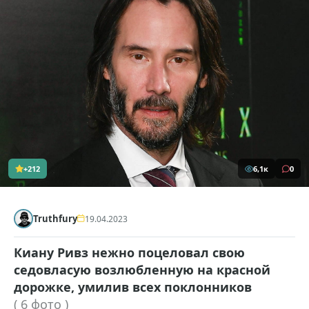
+212
6,1к
0
Truthfury
19.04.2023
Киану Ривз нежно поцеловал свою
седовласую возлюбленную на красной
дорожке, умилив всех поклонников
( 6 фото )