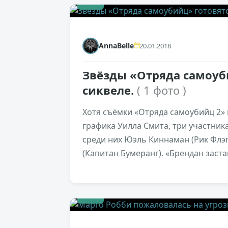
+1
AnnaBelle
20.01.2018
Звёзды «Отряда самоуб
сиквеле.
( 1 фото )
Хотя съёмки «Отряда самоубийц 2» 
графика Уилла Смита, три участник
среди них Юэль Киннаман (Рик Флэг
(Капитан Бумеранг). «Брендан заста
+5