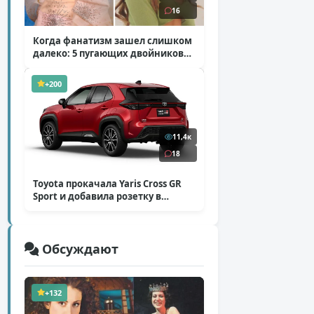
16
Когда фанатизм зашел слишком
далеко: 5 пугающих двойников
звезд
( 10 фото )
+200
11,4к
18
Toyota прокачала Yaris Cross GR
Sport и добавила розетку в
Harrier
( 5 фото )
Обсуждают
+132