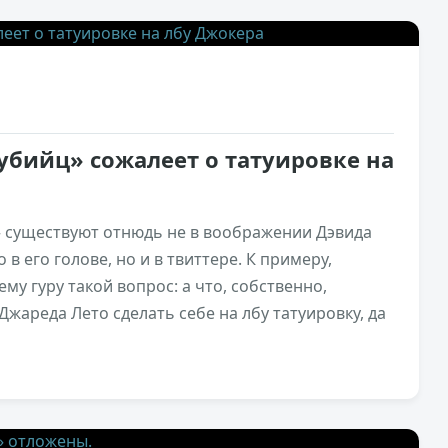
0
убийц» сожалеет о татуировке на
 существуют отнюдь не в воображении Дэвида
в его голове, но и в твиттере. К примеру,
му гуру такой вопрос: а что, собственно,
жареда Лето сделать себе на лбу татуировку, да
1,2к
0