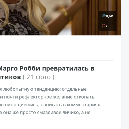
8,6к
7
Марго Робби превратилась в
ептиков
( 21 фото )
вил любопытную тенденцию: отдельные
и почти рефлекторное желание откопать
ьно сморщившись, написать в комментариях
а она же просто смазливое личико, а не