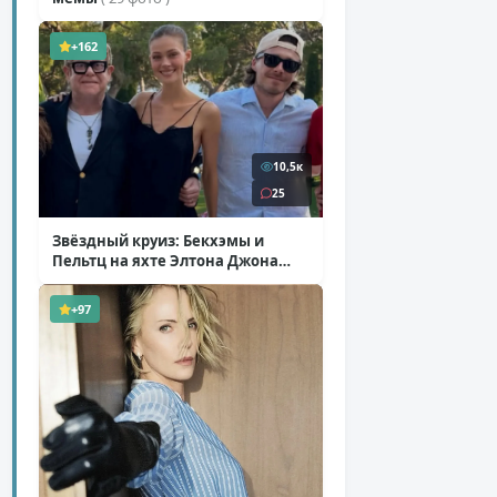
+162
10,5к
25
Звёздный круиз: Бекхэмы и
Пельтц на яхте Элтона Джона
( 12 фото )
+97