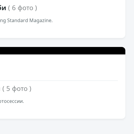
бби
( 6 фото )
ng Standard Magazine.
2,3к
17
и
( 5 фото )
тосессии.
1,3к