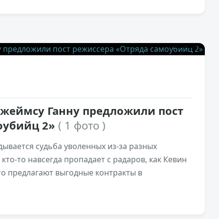
1к
0
Джеймсу Ганну предложили пост
оубийц 2»
( 1 фото )
ывается судьба уволенных из-за разных
кто-то навсегда пропадает с радаров, как Кевин
то предлагают выгодные контракты в
1,2к