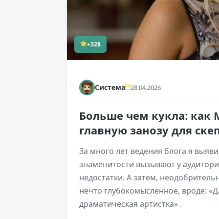
+328
Система
28.04.2026
Больше чем кукла: как 
главную занозу для ск
За много лет ведения блога я выя
знаменитости вызывают у аудитори
недостатки. А затем, неодобрител
нечто глубокомысленное, вроде: «Д
драматическая артистка» .