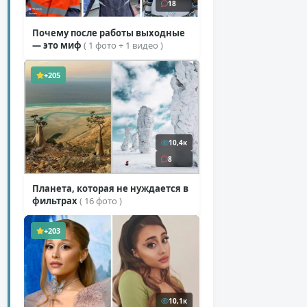
18
Почему после работы выходные
— это миф
( 1 фото + 1 видео )
+205
10,4к
8
Планета, которая не нуждается в
фильтрах
( 16 фото )
+203
10,1к