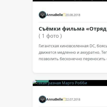
AnnaBelle
20.08.2018
Съёмки фильма «Отряд 
( 1 фото )
Гигантская киновселенная DC, бояс
движется медленно и аккуратно. Теп
позволить бесконечно переносить 
+1
AnnaBelle
22.07.2018