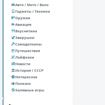
Авто / Мото / Вело
Гаджеты / Техника
Оружие
Авиация
Вкуснятина
Зверушки
Самоделкины
Путешествия
Лайфхаки
Новости
История / СССР
Интересное
Полезно
Халявные игры