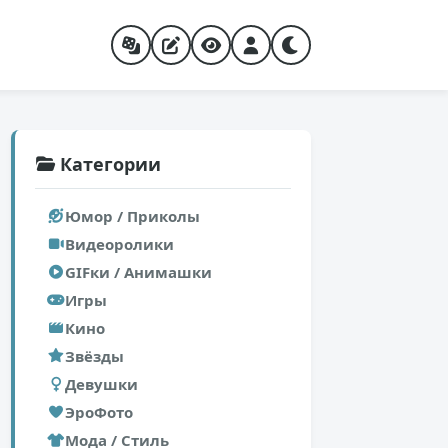
Категории
Юмор / Приколы
Видеоролики
GIFки / Анимашки
Игры
Кино
Звёзды
Девушки
ЭроФото
Мода / Стиль