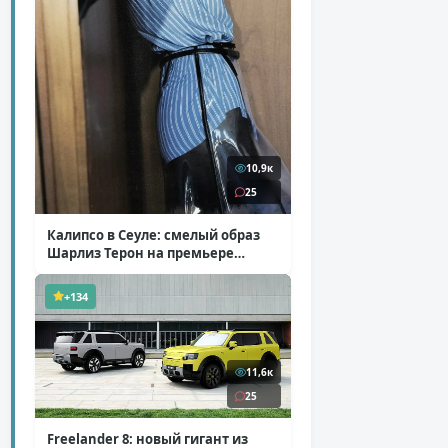
10,9к
25
Калипсо в Сеуле: смелый образ
Шарлиз Терон на премьере
«Одиссеи»
( 6 фото )
+134
11,6к
25
Freelander 8: новый гигант из