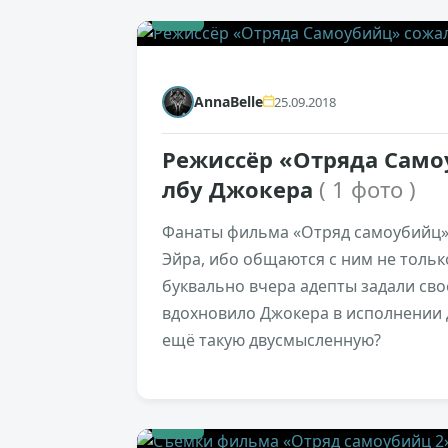
+5
AnnaBelle
25.09.2018
Режиссёр «Отряда Само
лбу Джокера
( 1 фото )
Фанаты фильма «Отряд самоубийц»
Эйра, ибо общаются с ним не только 
буквально вчера адепты задали свое
вдохновило Джокера в исполнении Д
ещё такую двусмысленную?
+1