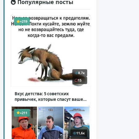
Популярные посты
+219
8,7к
15
Вкус детства: 5 советских
привычек, которые спасут ваше
здоровье
( 2 фото )
+211
11,6к