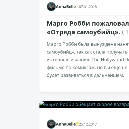
AnnaBelle
07.01.2018
Марго Робби пожаловал
«Отряда самоубийц».
( 
Марго Робби была вынуждена нанят
самоубийц», так как стала получать
интервью изданию The Hollywood Re
фильме по комиксам, но вы еще не 
будет развиваться в дальнейшем.
0
AnnaBelle
25.12.2017