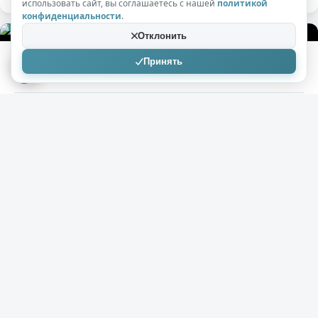
использовать сайт, вы соглашаетесь с нашей
политикой
конфиденциальности
.
+185
7к
0
Отклонить
Принять
Tautaxe
12.08.2021
Неизвестный, положивший конец
эпидемиям
( 11 фото )
​​​​​​​ Как только не называют благословенный XIX век –
это и век пара, и век электричества, и век
социалистических идей, и век железных дорог. Но, так
уж вышло, что для подавляющего большинства
людей на планете, живших в то время, этот век стал
веком холеры.