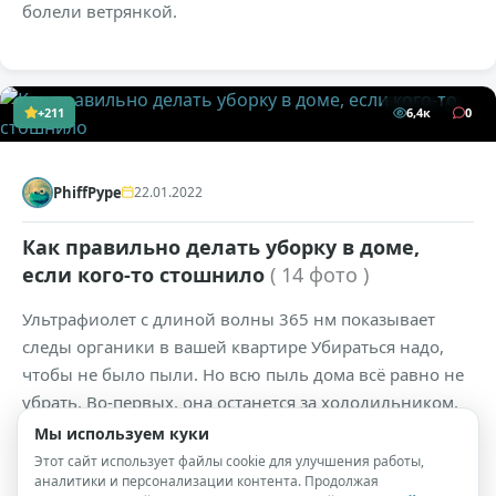
болели ветрянкой.
+211
6,4к
0
PhiffPype
22.01.2022
Как правильно делать уборку в доме,
если кого-то стошнило
( 14 фото )
Ультрафиолет с длиной волны 365 нм показывает
следы органики в вашей квартире Убираться надо,
чтобы не было пыли. Но всю пыль дома всё равно не
убрать. Во-первых, она останется за холодильником,
на шкафах и за шкафами, в радиаторе отопления и в
Мы используем куки
других местах.
Этот сайт использует файлы cookie для улучшения работы,
аналитики и персонализации контента. Продолжая