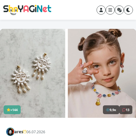
+144
9,9к
13
ares
06.07.2026