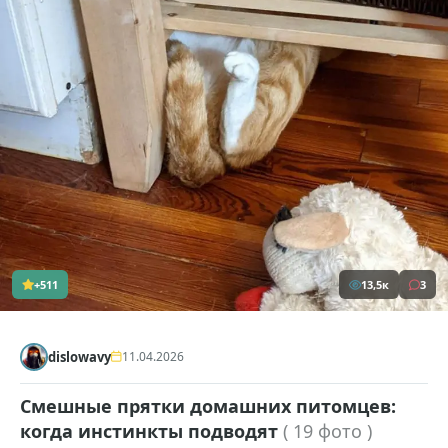
+511
13,5к
3
dislowavy
11.04.2026
Смешные прятки домашних питомцев:
когда инстинкты подводят
( 19 фото )