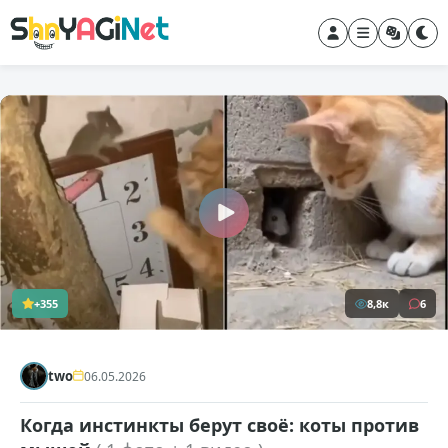
+355
8,8к
6
two
06.05.2026
Когда инстинкты берут своё: коты против