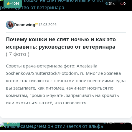
+1064
31к
0
Doomwing
12.03.2026
Почему кошки не спят ночью и как это
исправить: руководство от ветеринара
( 7 фото )
Советы врача-ветеринара фото: Anastasiia
Soshenkova/Shutterstock/Fotodom. ru Многие хозяева
котов сталкиваются с ночными происшествиями: едва
вы засыпаете, как питомец начинает носиться по
комнатам, громко мяукать, запрыгивать на кровать
или охотиться на всё, что шевелится.
+398
11,5к
0