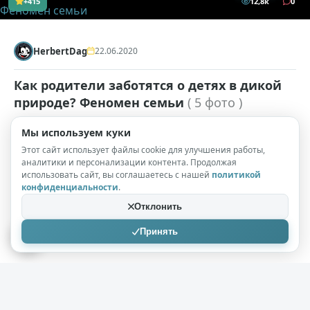
+415
12,8к
0
HerbertDag
22.06.2020
Как родители заботятся о детях в дикой
природе? Феномен семьи
( 5 фото )
Говорят, смелые, как львы, влюбчивые, как кошки, но
Мы используем куки
щедрые как цапли, и заботливые, как скалярии — это
Этот сайт использует файлы cookie для улучшения работы,
аналитики и персонализации контента. Продолжая
что-то новое. Представляем вам самые колоритные
использовать сайт, вы соглашаетесь с нашей
политикой
семейные пары из дикой природы. Самая
конфиденциальности
.
экзотическая семья Что ни говори, а ради детей папа и
Отклонить
мама порой совершают по-настоящему геройские
Принять
поступки.
+175
7,6к
0