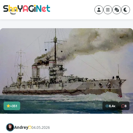
+351
8,4к
8
Andrey
04.05.2026