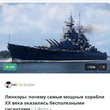
+379
9,8к
5
ret
22.04.2026
Линкоры: почему самые мощные корабли
XX века оказались бесполезными
гигантами
( 7 фото )