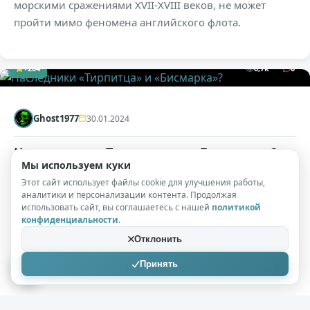
морскими сражениями XVII-XVIII веков, не может
пройти мимо феномена английского флота.
+204
6,7к
0
Ghost1977
30.01.2024
Наследники «Тирпитца» и «Бисмарка»?
Мы используем куки
( 10 фото )
Этот сайт использует файлы cookie для улучшения работы,
аналитики и персонализации контента. Продолжая
Вообще движения по этой теме начались не вчера.
использовать сайт, вы соглашаетесь с нашей
политикой
Немцы давно задумывались о концепции некоего
конфиденциальности
.
универсального модульного корабля. И отработав ее,
Отклонить
приступили к реализации. В итоге получился проект
Принять
корабля, который назвали F126.