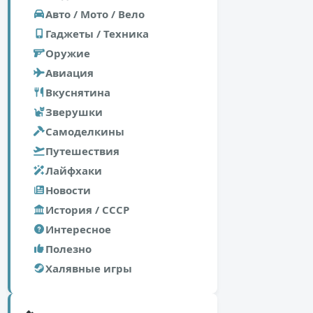
Авто / Мото / Вело
Гаджеты / Техника
Оружие
Авиация
Вкуснятина
Зверушки
Самоделкины
Путешествия
Лайфхаки
Новости
История / СССР
Интересное
Полезно
Халявные игры