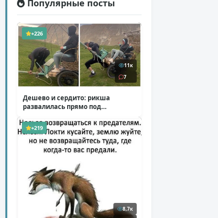
Популярные посты
+226
11к
7
Дешево и сердито: рикша
развалилась прямо под
туристкой
( 1 фото + 1 видео )
+219
8,7к