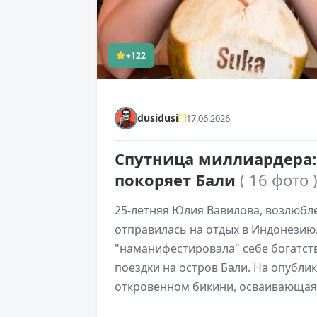
+122
dusidusi
17.06.2026
Спутница миллиардера:
покоряет Бали
( 16 фото 
25-летняя Юлия Вавилова, возлюбле
отправилась на отдых в Индонезию.
"наманифестировала" себе богатств
поездки на остров Бали. На опубли
откровенном бикини, осваивающая