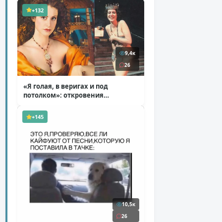
+132
9,4к
26
«Я голая, в веригах и под
потолком»: откровения
Ковальчук о роли Маргариты
( 11 фото )
+145
10,5к
26