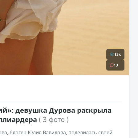
13к
13
ий»: девушка Дурова раскрыла
иллиардера
( 3 фото )
ова, блогер Юлия Вавилова, поделилась своей