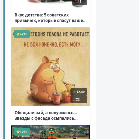
15
Вкус детства: 5 советских
привычек, которые спасут ваше
здоровье
( 2 фото )
+218
12,4к
22
Обещали рай, а получилось...
Звезды с фасада осыпались
( 14 фото )
+215