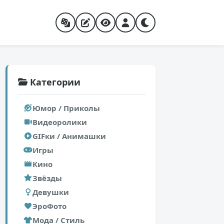
Категории
Юмор / Приколы
Видеоролики
GIFки / Анимашки
Игры
Кино
Звёзды
Девушки
ЭроФото
Мода / Стиль