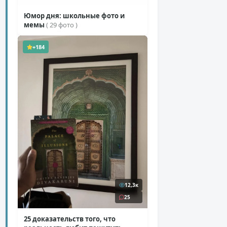
Юмор дня: школьные фото и
мемы
( 29 фото )
+184
12,3к
25
25 доказательств того, что