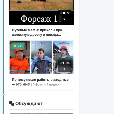
10,7к
12
Путевые мемы: приколы про
железную дорогу и поезда
( 25 фото )
+211
11,5к
18
Почему после работы выходные
— это миф
( 1 фото + 1 видео )
Обсуждают