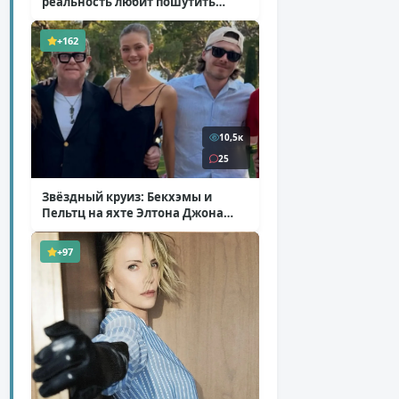
реальность любит пошутить
( 25 фото )
+162
10,5к
25
Звёздный круиз: Бекхэмы и
Пельтц на яхте Элтона Джона
( 12 фото )
+97