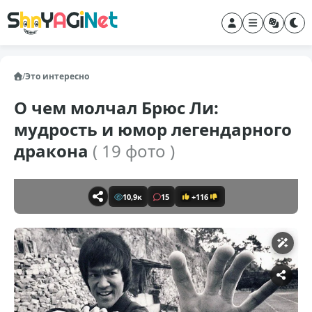
/
Это интересно
О чем молчал Брюс Ли:
мудрость и юмор легендарного
дракона
( 19 фото )
10,9к
15
+116