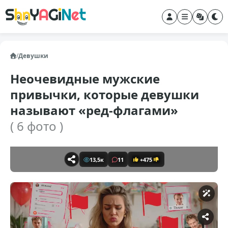
/
Девушки
Неочевидные мужские
привычки, которые девушки
называют «ред-флагами»
( 6 фото )
13,5к
11
+475