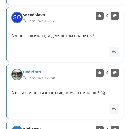
SosedSleva
0
18.04.2026 в 19:12
А я нос зажимаю, и девчонкам нравится!
DedPihto
0
18.04.2026 в 20:00
А если я и носки короткие, и мясо не жарю? 🤔
Alekseev