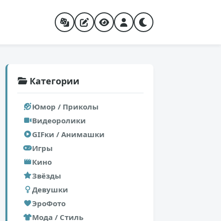
Категории
Юмор / Приколы
Видеоролики
GIFки / Анимашки
Игры
Кино
Звёзды
Девушки
ЭроФото
Мода / Стиль