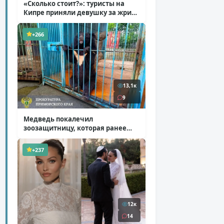
«Сколько стоит?»: туристы на
Кипре приняли девушку за жрицу
любви
( 1 фото + 1 видео )
+266
13,1к
9
Медведь покалечил
зоозащитницу, которая ранее
уже потеряла ногу
( 4 фото )
+237
12к
14