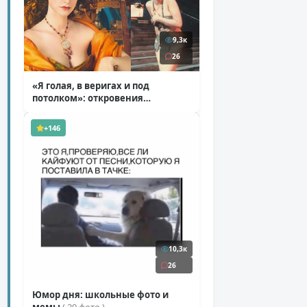
9,3к
26
«Я голая, в веригах и под
потолком»: откровения
Ковальчук о роли Маргариты
( 11 фото )
+146
10,3к
26
Юмор дня: школьные фото и
мемы
( 29 фото )