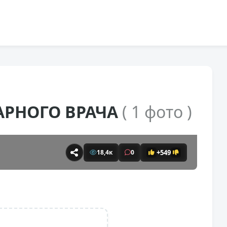
АРНОГО ВРАЧА
( 1 фото )
+549
18,4к
0