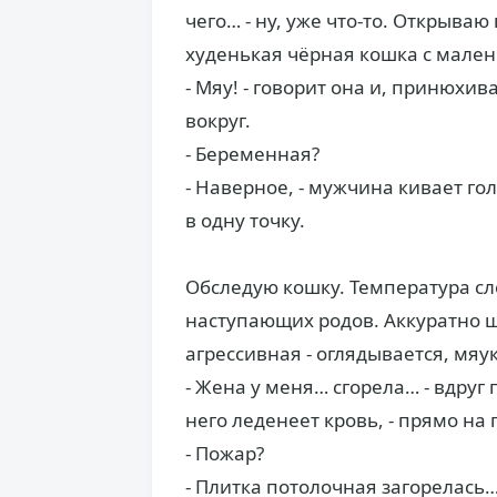
чего… - ну, уже что-то. Открыва
худенькая чёрная кошка с мале
- Мяу! - говорит она и, принюхи
вокруг.
- Беременная?
- Наверное, - мужчина кивает го
в одну точку.
Обследую кошку. Температура сл
наступающих родов. Аккуратно щ
агрессивная - оглядывается, мяук
- Жена у меня… сгорела… - вдруг
него леденеет кровь, - прямо на 
- Пожар?
- Плитка потолочная загорелась… 