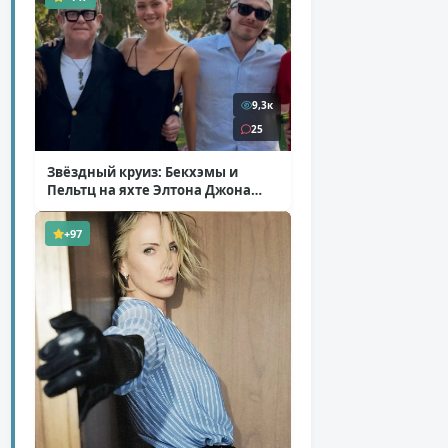
9,3к
25
Звёздный круиз: Бекхэмы и
Пельтц на яхте Элтона Джона
( 12 фото )
+97