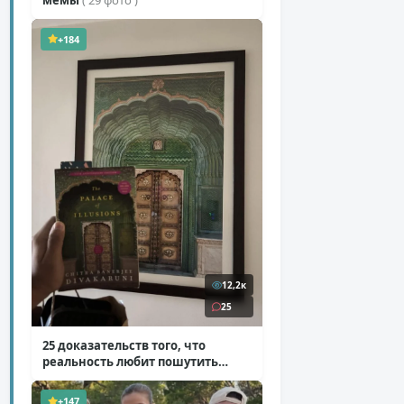
+184
12,2к
25
25 доказательств того, что
реальность любит пошутить
( 25 фото )
+147