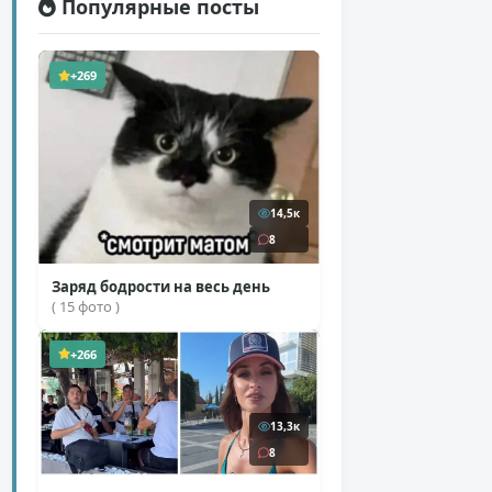
Популярные посты
+269
14,5к
8
Заряд бодрости на весь день
( 15 фото )
+266
13,3к
8