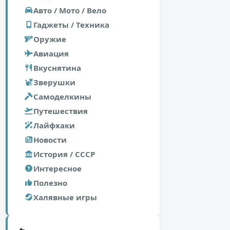
Авто / Мото / Вело
Гаджеты / Техника
Оружие
Авиация
Вкуснятина
Зверушки
Самоделкины
Путешествия
Лайфхаки
Новости
История / СССР
Интересное
Полезно
Халявные игры