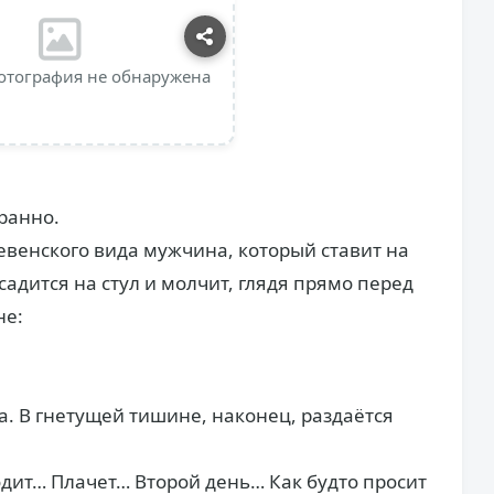
отография не обнаружена
транно.
евенского вида мужчина, который ставит на
садится на стул и молчит, глядя прямо перед
не:
а. В гнетущей тишине, наконец, раздаётся
ходит… Плачет… Второй день… Как будто просит