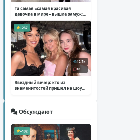
Та самая «самая красивая
девочка в мире» вышла замуж:
фото со свадьбы Тилан Блондо
( 13 фото )
+237
12,7к
18
Звездный вечер: кто из
знаменитостей пришел на шоу
Билана
( 6 фото )
Обсуждают
+132