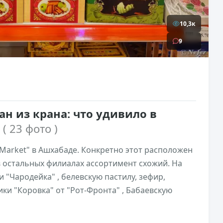
10,3к
9
ан из крана: что удивило в
а
( 23 фото )
 Market" в Ашхабаде. Конкретно этот расположен
 в остальных филиалах ассортимент схожий. На
 "Чародейка" , белевскую пастилу, зефир,
ики "Коровка" от "Рот-Фронта" , Бабаевскую