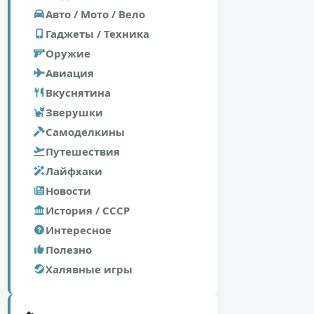
Авто / Мото / Вело
Гаджеты / Техника
Оружие
Авиация
Вкуснятина
Зверушки
Самоделкины
Путешествия
Лайфхаки
Новости
История / СССР
Интересное
Полезно
Халявные игры