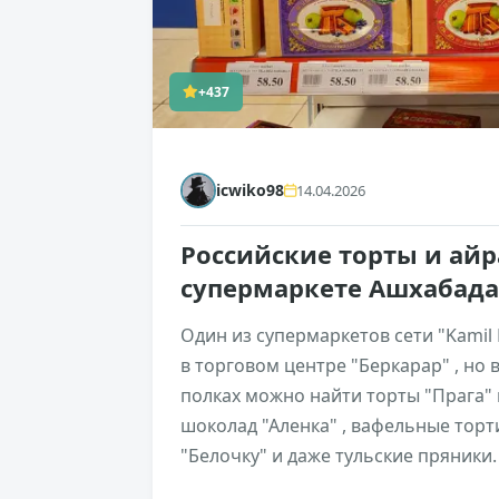
+437
icwiko98
14.04.2026
Российские торты и айр
супермаркете Ашхабад
Один из супермаркетов сети "Kamil
в торговом центре "Беркарар" , но
полках можно найти торты "Прага" и
шоколад "Аленка" , вафельные торт
"Белочку" и даже тульские пряники.