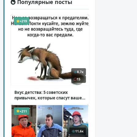
Популярные посты
+219
8,7к
15
Вкус детства: 5 советских
привычек, которые спасут ваше
здоровье
( 2 фото )
+211
11,6к