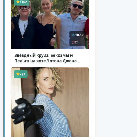
+162
10,5к
25
Звёздный круиз: Бекхэмы и
Пельтц на яхте Элтона Джона
( 12 фото )
+97