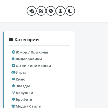
Категории
Юмор / Приколы
Видеоролики
GIFки / Анимашки
Игры
Кино
Звёзды
Девушки
ЭроФото
Мода / Стиль