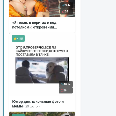
9,4к
26
«Я голая, в веригах и под
потолком»: откровения
Ковальчук о роли Маргариты
( 11 фото )
+145
10,5к
26
Юмор дня: школьные фото и
мемы
( 29 фото )