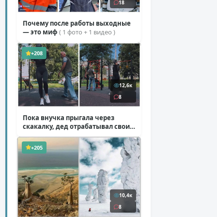
18
Почему после работы выходные
— это миф
( 1 фото + 1 видео )
+208
12,6к
8
Пока внучка прыгала через
скакалку, дед отрабатывал свои
секретные приемы
( 1 фото + 1 видео )
+205
10,4к
8