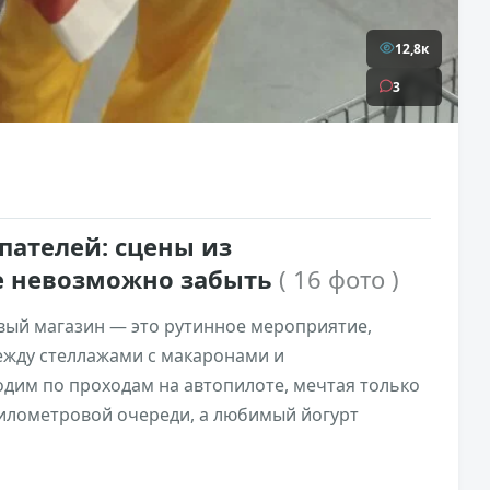
12,8к
3
пателей: сцены из
е невозможно забыть
( 16 фото )
овый магазин — это рутинное мероприятие,
ежду стеллажами с макаронами и
дим по проходам на автопилоте, мечтая только
километровой очереди, а любимый йогурт