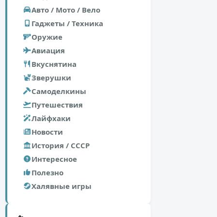
Авто / Мото / Вело
Гаджеты / Техника
Оружие
Авиация
Вкуснятина
Зверушки
Самоделкины
Путешествия
Лайфхаки
Новости
История / СССР
Интересное
Полезно
Халявные игры