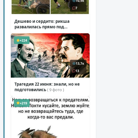
10,9к
7
Дешево и сердито: рикша
развалилась прямо под
туристкой
( 1 фото + 1 видео )
+224
13,7к
13
Трагедия 22 июня: знали, но не
подготовились
( 9 фото )
+219