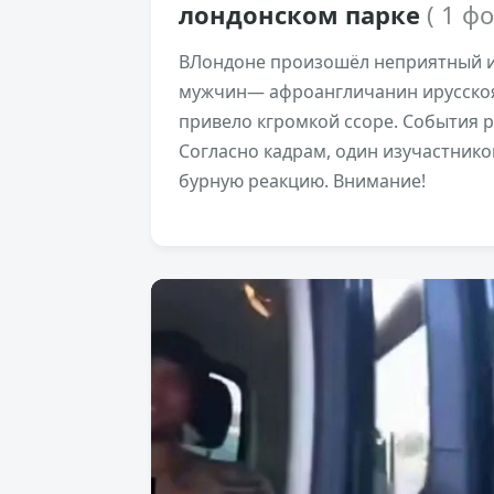
лондонском парке
( 1 ф
ВЛондоне произошёл неприятный и
мужчин— афроангличанин ирусскоя
привело кгромкой ссоре. События 
Согласно кадрам, один изучастнико
бурную реакцию. Внимание!