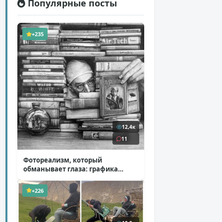
Популярные посты
+235
12,4к
11
Фотореализм, который
обманывает глаза: графика
Итана Мурроу
( 28 фото )
+226