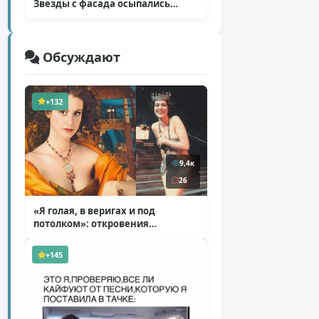
Звезды с фасада осыпались
( 14 фото )
Обсуждают
+132
9,4к
26
«Я голая, в веригах и под
потолком»: откровения
Ковальчук о роли Маргариты
( 11 фото )
+145