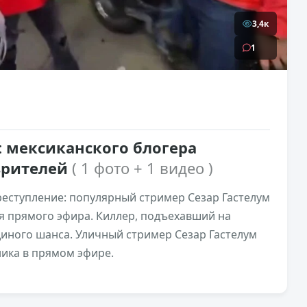
3,4к
1
: мексиканского блогера
 зрителей
( 1 фото + 1 видео )
еступление: популярный стример Сезар Гастелум
я прямого эфира. Киллер, подъехавший на
диного шанса. Уличный стример Сезар Гастелум
ника в прямом эфире.