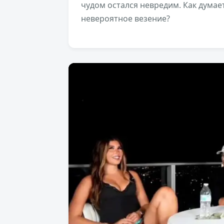
чудом остался невредим. Как думает
невероятное везение?