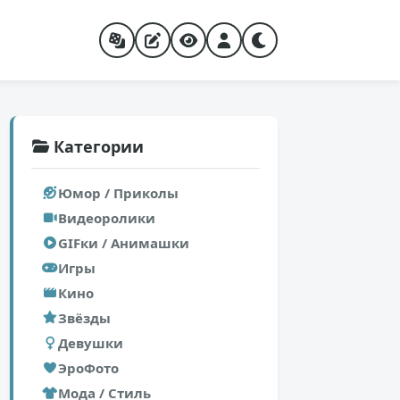
Категории
Юмор / Приколы
Видеоролики
GIFки / Анимашки
Игры
Кино
Звёзды
Девушки
ЭроФото
Мода / Стиль