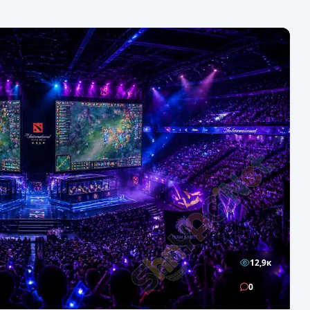
12,9к
0