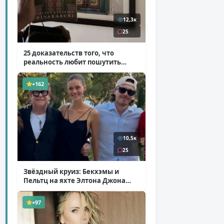
12,3к
25
25 доказательств того, что
реальность любит пошутить
( 25 фото )
+162
10,5к
25
Звёздный круиз: Бекхэмы и
Пельтц на яхте Элтона Джона
( 12 фото )
+97