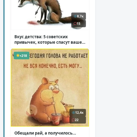
8,7к
15
Вкус детства: 5 советских
привычек, которые спасут ваше
здоровье
( 2 фото )
+218
12,4к
22
Обещали рай, а получилось...