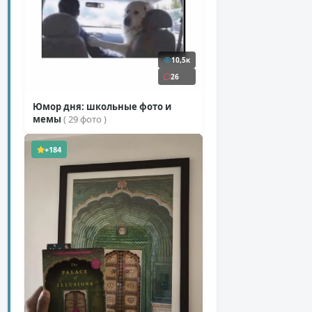
10,5к
26
Юмор дня: школьные фото и
мемы
( 29 фото )
+184