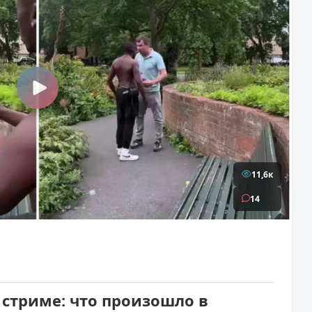
11,6к
14
 стриме: что произошло в