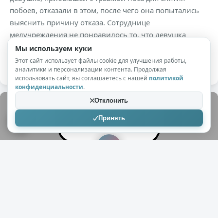
побоев, отказали в этом, после чего она попытались
выяснить причину отказа. Сотруднице
медучреждения не понравилось то, что девушка
снимала все на камеру, и она на нее набросилась с
Мы используем куки
кулаками.
Этот сайт использует файлы cookie для улучшения работы,
аналитики и персонализации контента. Продолжая
использовать сайт, вы соглашаетесь с нашей
политикой
конфиденциальности
.
Отклонить
Принять
ЖЕСТЬ
+3
1,2к
2