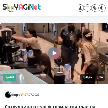
+107
10,8к
10
Soqrat
27.07.2026
Сотрудница отеля устроила скандал на