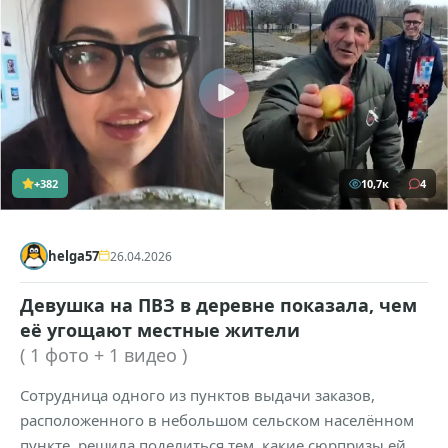
+382
10,7к
4
helga57
26.04.2026
Девушка на ПВЗ в деревне показала, чем
её угощают местные жители
( 1 фото + 1 видео )
Сотрудница одного из пунктов выдачи заказов,
расположенного в небольшом сельском населённом
пункте, решила поделиться тем, какие сюрпризы ей