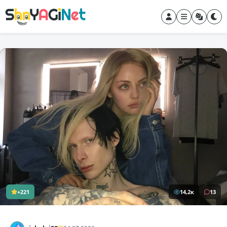
+221
14,2к
13