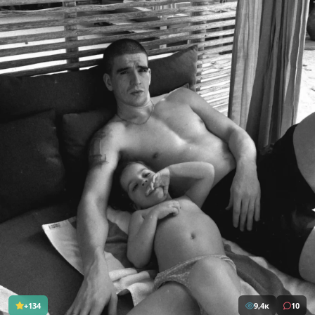
+134
9,4к
10