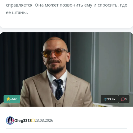
справляется. Она может позвонить ему и спросить, где
её штаны.
+640
13,9к
0
Oleg3313
23.03.2026