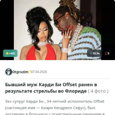
+405
10,9к
5
Otgruzim
07.04.2026
Бывший муж Карди Би Offset ранен в
результате стрельбы во Флориде
( 4 фото )
Экс-супруг Карди Би , 34-летний исполнитель Offset
(настоящее имя — Киари Кендрелл Сефус), был
доставлен в больницу с огнестрельным ранением в