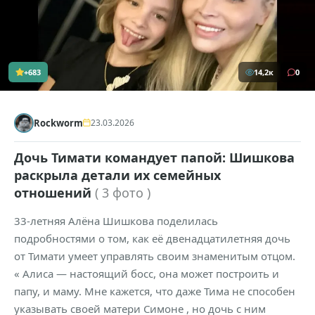
+683
14,2к
0
Rockworm
23.03.2026
Дочь Тимати командует папой: Шишкова
раскрыла детали их семейных
отношений
( 3 фото )
33-летняя Алёна Шишкова поделилась
подробностями о том, как её двенадцатилетняя дочь
от Тимати умеет управлять своим знаменитым отцом.
« Алиса — настоящий босс, она может построить и
папу, и маму. Мне кажется, что даже Тима не способен
указывать своей матери Симоне , но дочь с ним