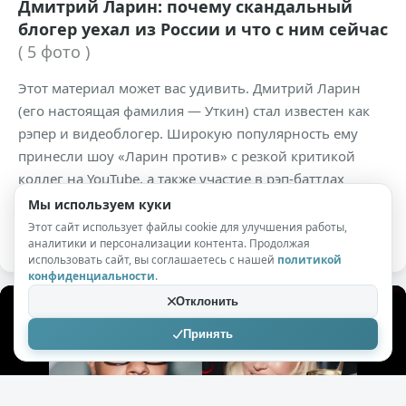
Дмитрий Ларин: почему скандальный
блогер уехал из России и что с ним сейчас
( 5 фото )
Этот материал может вас удивить. Дмитрий Ларин
(его настоящая фамилия — Уткин) стал известен как
рэпер и видеоблогер. Широкую популярность ему
принесли шоу «Ларин против» с резкой критикой
коллег на YouTube, а также участие в рэп-баттлах
Versus Battle. Но что происходит в его жизни сегодня и
Мы используем куки
почему он оказался за пределами России?
Этот сайт использует файлы cookie для улучшения работы,
аналитики и персонализации контента. Продолжая
использовать сайт, вы соглашаетесь с нашей
политикой
конфиденциальности
.
Отклонить
Принять