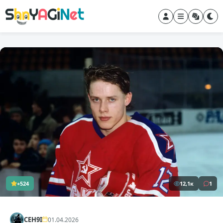
+524
12,1к
1
CEH9I
01.04.2026