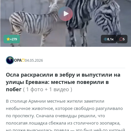
+279
8,1к
5
ОРА
04.05.2026
Осла раскрасили в зебру и выпустили на
улицы Еревана: местные поверили в
побег
( 1 фото + 1 видео )
В столице Армнии местные жители заметили
необычное животное, которое свободно разгуливало
по проспекту. Сначала очевидцы решили, что
полосатая лошадка сбежала из столичного зоопарка,
но позже выяснилась правда — это был чей-то хитрый