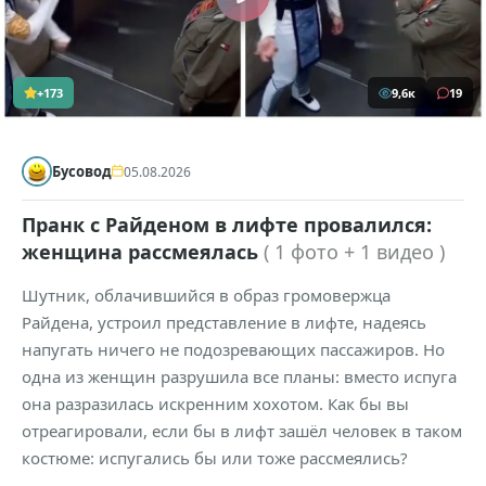
+173
9,6к
19
Бусовод
05.08.2026
Пранк с Райденом в лифте провалился:
женщина рассмеялась
( 1 фото + 1 видео )
Шутник, облачившийся в образ громовержца
Райдена, устроил представление в лифте, надеясь
напугать ничего не подозревающих пассажиров. Но
одна из женщин разрушила все планы: вместо испуга
она разразилась искренним хохотом. Как бы вы
отреагировали, если бы в лифт зашёл человек в таком
костюме: испугались бы или тоже рассмеялись?