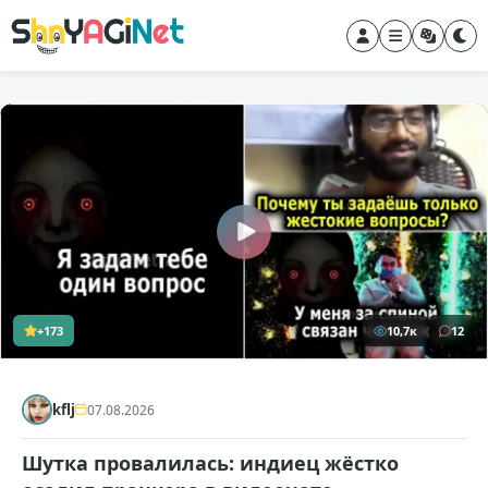
+173
10,7к
12
kflj
07.08.2026
Шутка провалилась: индиец жёстко