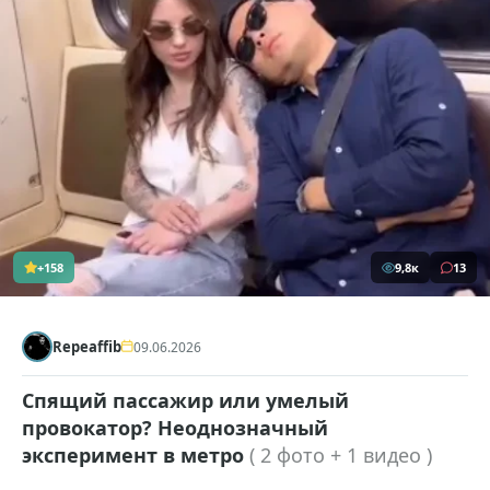
+158
9,8к
13
Repeaffib
09.06.2026
Спящий пассажир или умелый
провокатор? Неоднозначный
эксперимент в метро
( 2 фото + 1 видео )