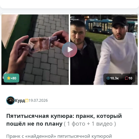
+80
10,3к
10
Курд
19.07.2026
Пятитысячная купюра: пранк, который
пошёл не по плану
( 1 фото + 1 видео )
Пранк с «найденной» пятитысячной купюрой