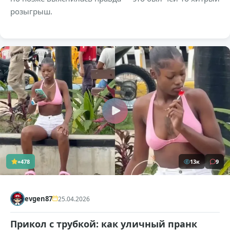
розыгрыш.
+478
13к
9
evgen87
25.04.2026
Прикол с трубкой: как уличный пранк