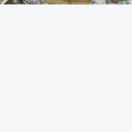
+495
12,9к
2
PlayMakerzZ2
24.04.2026
Парень разыграл продавщиц,
притворившись глухонемым
( 1 фото + 1 видео )
Один пранкер устроил необычную проверку, решив
выяснить, в каких торговых точках работают самые
отзывчивые сотрудники. Для этого он притворился
глухонемым и разыграл продавщиц в разных
магазинах. Итоги его эксперимента оказались
довольно неожиданными.