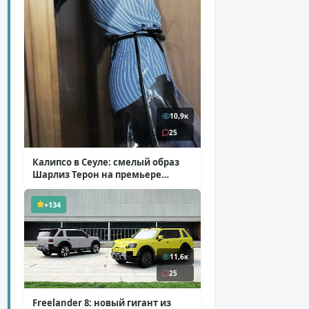
10,9к
25
Калипсо в Сеуле: смелый образ
Шарлиз Терон на премьере
«Одиссеи»
( 6 фото )
+134
11,6к
25
Freelander 8: новый гигант из