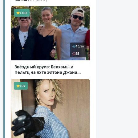
+162
10,5к
25
Звёздный круиз: Бекхэмы и
Пельтц на яхте Элтона Джона
( 12 фото )
+97