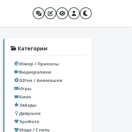
Категории
Юмор / Приколы
Видеоролики
GIFки / Анимашки
Игры
Кино
Звёзды
Девушки
ЭроФото
Мода / Стиль