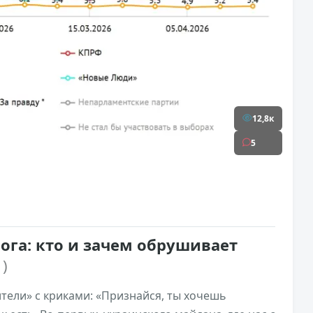
12,8к
5
ога: кто и зачем обрушивает
 )
тели» с криками: «Признайся, ты хочешь