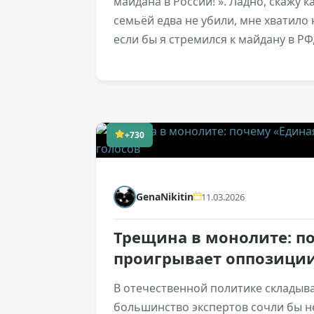
майдана в России! ». Ладно, скажу к
семьёй едва не убили, мне хватило н
если бы я стремился к майдану в РФ
+730
GenaNikitin
11.03.2026
Трещина в монолите: п
проигрывает оппозиции
В отечественной политике складыв
большинство экспертов сочли бы н