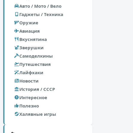
Авто / Мото / Вело
Гаджеты / Техника
Оружие
Авиация
Вкуснятина
Зверушки
Самоделкины
Путешествия
Лайфхаки
Новости
История / СССР
Интересное
Полезно
Халявные игры