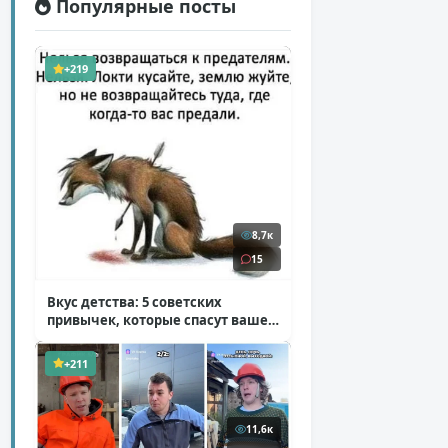
Популярные посты
+219
8,7к
15
Вкус детства: 5 советских
привычек, которые спасут ваше
здоровье
( 2 фото )
+211
11,6к