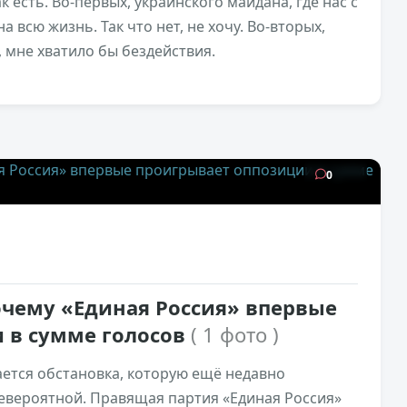
ак есть. Во-первых, украинского майдана, где нас с
а всю жизнь. Так что нет, не хочу. Во-вторых,
, мне хватило бы бездействия.
20,5к
0
очему «Единая Россия» впервые
 в сумме голосов
( 1 фото )
ается обстановка, которую ещё недавно
евероятной. Правящая партия «Единая Россия»