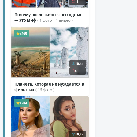
18
Почему после работы выходные
— это миф
( 1 фото + 1 видео )
+205
10,4к
8
Планета, которая не нуждается в
фильтрах
( 16 фото )
+204
10,2к