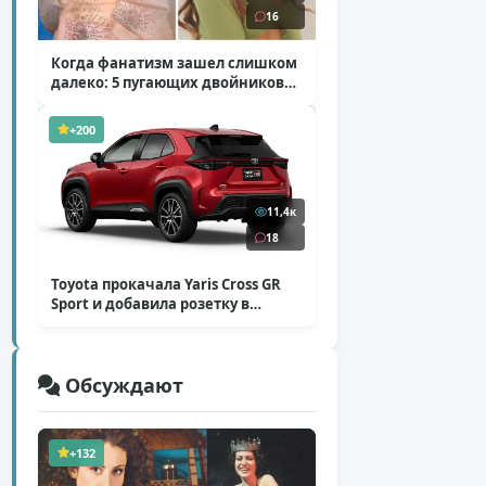
16
Когда фанатизм зашел слишком
далеко: 5 пугающих двойников
звезд
( 10 фото )
+200
11,4к
18
Toyota прокачала Yaris Cross GR
Sport и добавила розетку в
Harrier
( 5 фото )
Обсуждают
+132