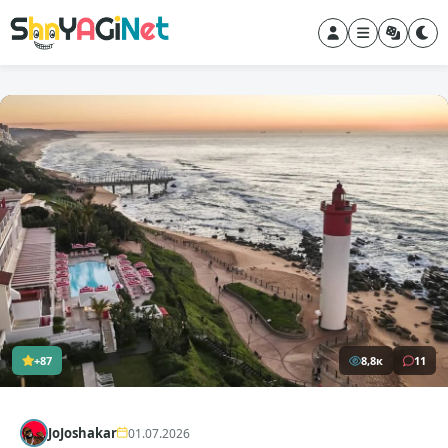
+87
8,8к
11
JoJoshakar
01.07.2026