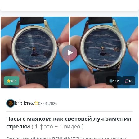
+63
11к
18
kritik1967
03.06.2026
Часы с маяком: как световой луч заменил
стрелки
( 1 фото + 1 видео )
Гонконгский бренд BENLYWATCH представил модель