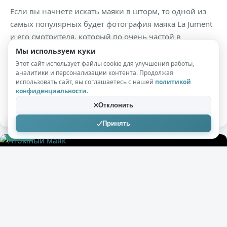
Мы используем куки
Этот сайт использует файлы cookie для улучшения работы,
аналитики и персонализации контента. Продолжая
использовать сайт, вы соглашаетесь с нашей
политикой
конфиденциальности
.
+349
10,4к
0
Отклонить
Принять
Shadowmoon
07.11.2020
Маяк де Кереон . А что там внутри?
( 14 фото )
После того, как мы с вами прочитали интересную
историю о том, выжил ли смотритель на маяке Маре
(La Jument) , давайте я вам покажу еще один