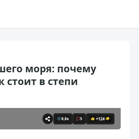
шего моря: почему
 стоит в степи
+124
8,8к
5