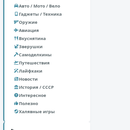
Авто / Мото / Вело
Гаджеты / Техника
Оружие
Авиация
Вкуснятина
Зверушки
Самоделкины
Путешествия
Лайфхаки
Новости
История / СССР
Интересное
Полезно
Халявные игры