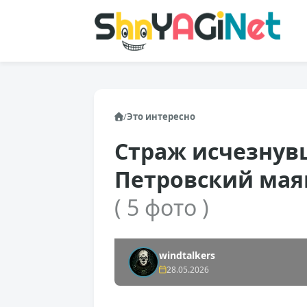
/
Это интересно
Страж исчезнув
Петровский маяк
( 5 фото )
windtalkers
28.05.2026