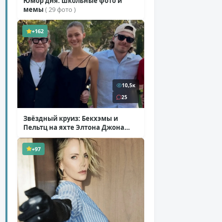
Юмор дня: школьные фото и
мемы
( 29 фото )
+162
10,5к
25
Звёздный круиз: Бекхэмы и
Пельтц на яхте Элтона Джона
( 12 фото )
+97