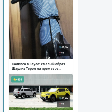
10,9к
25
Калипсо в Сеуле: смелый образ
Шарлиз Терон на премьере
«Одиссеи»
( 6 фото )
+134
11,6к
25