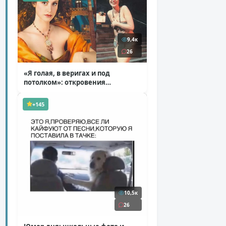
9,4к
26
«Я голая, в веригах и под
потолком»: откровения
Ковальчук о роли Маргариты
( 11 фото )
+145
10,5к
26