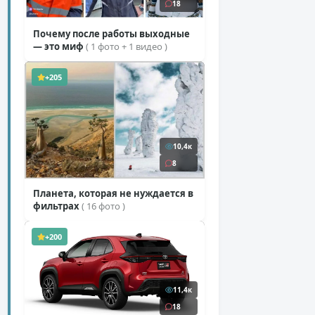
18
Почему после работы выходные
— это миф
( 1 фото + 1 видео )
+205
10,4к
8
Планета, которая не нуждается в
фильтрах
( 16 фото )
+200
11,4к
18