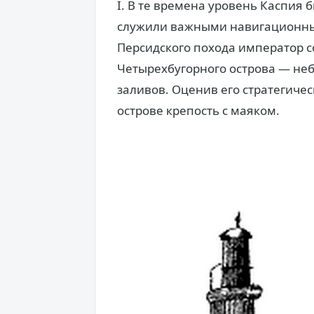
I. В те времена уровень Каспия 
служили важными навигационны
Персидского похода император с
Четырехбугорного острова — неб
заливов. Оценив его стратегичес
острове крепость с маяком.