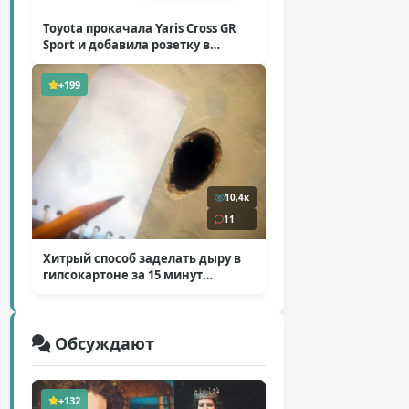
Toyota прокачала Yaris Cross GR
Sport и добавила розетку в
Harrier
( 5 фото )
+199
10,4к
11
Хитрый способ заделать дыру в
гипсокартоне за 15 минут
( 12 фото )
Обсуждают
+132