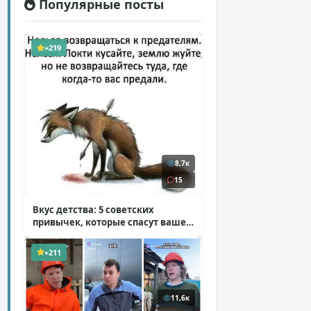
Популярные посты
+219
8,7к
15
Вкус детства: 5 советских
привычек, которые спасут ваше
здоровье
( 2 фото )
+211
11,6к