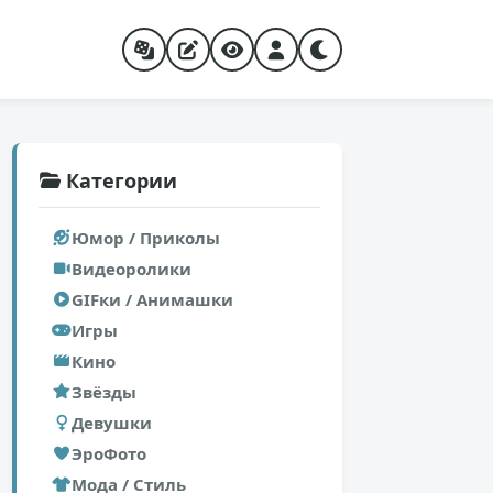
Категории
Юмор / Приколы
Видеоролики
GIFки / Анимашки
Игры
Кино
Звёзды
Девушки
ЭроФото
Мода / Стиль