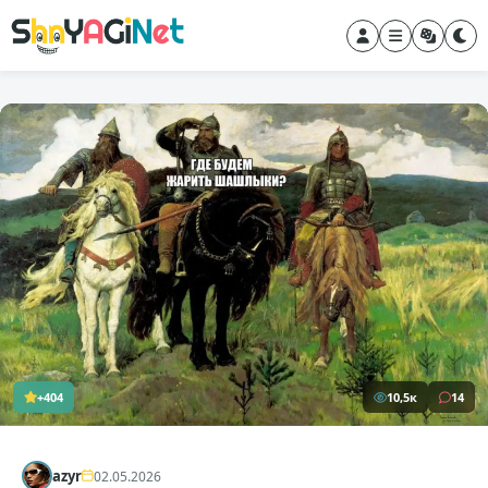
+404
10,5к
14
azyr
02.05.2026