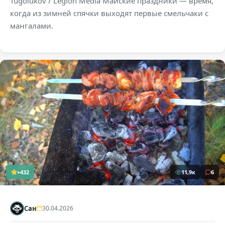
Tugolukov / Legion Media Майские праздники — время,
когда из зимней спячки выходят первые смельчаки с
мангалами.
+432
11,9к
6
Сан
30.04.2026