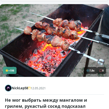
+198
7,8к
0
NickLep58
12.05.2021
Не мог выбрать между мангалом и
грилем, рукастый сосед подсказал