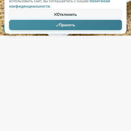
использовать сайт, вы соглашаетесь с нашей
политикой
конфиденциальности
.
Отклонить
Принять
+264
8,7к
0
LetNick
05.03.2021
Достойный уважения шашлык из курицы
по-грузински, что будет сочнее свинины
( 7 фото )
Если хочешь гарантированно вкусный и хорошо
прожаренный шашлык, тогда обязательно нужно
потренироваться на курице. Во-первых курица
быстрее и понятней готовится, во-вторых на порядок
дешевле другого мяса. Да и в целом шашлык из
куриной грудки получается как-то экологичней, что