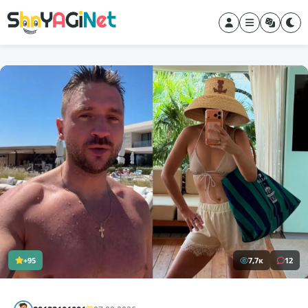
+95
7,7к
12