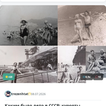
+68
8,9к
10
trezenhtat
08.07.2026
Каким было лето в СССР: курорты,