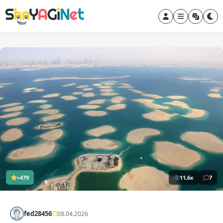
+479
11,6к
7
fed28456
08.04.2026