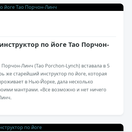
2
инструктор по йоге Тао Порчон-
 Порчон-Линч (Tao Porchon-Lynch) вставала в 5
ерь же старейший инструктор по йоге, которая
проживает в Нью-Йорке, дала несколько
воими мантрами. «Все возможно и нет ничего
Линч.
1,6к
2