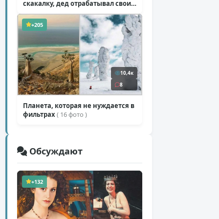
скакалку, дед отрабатывал свои
секретные приемы
( 1 фото + 1 видео )
+205
10,4к
8
Планета, которая не нуждается в
фильтрах
( 16 фото )
Обсуждают
+132