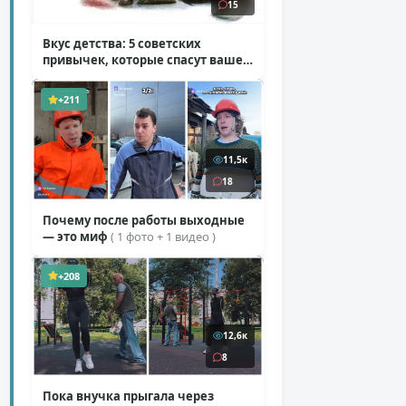
15
Вкус детства: 5 советских
привычек, которые спасут ваше
здоровье
( 2 фото )
+211
11,5к
18
Почему после работы выходные
— это миф
( 1 фото + 1 видео )
+208
12,6к
8
Пока внучка прыгала через