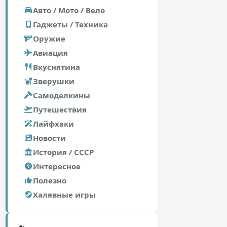
Авто / Мото / Вело
Гаджеты / Техника
Оружие
Авиация
Вкуснятина
Зверушки
Самоделкины
Путешествия
Лайфхаки
Новости
История / СССР
Интересное
Полезно
Халявные игры