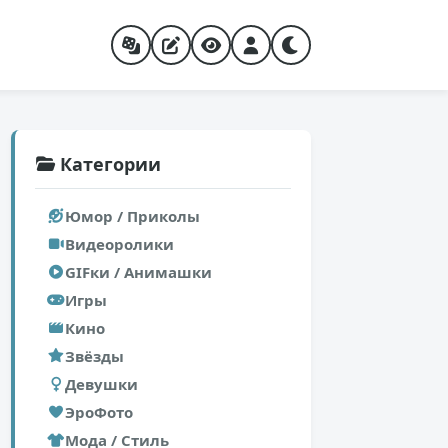
Категории
Юмор / Приколы
Видеоролики
GIFки / Анимашки
Игры
Кино
Звёзды
Девушки
ЭроФото
Мода / Стиль