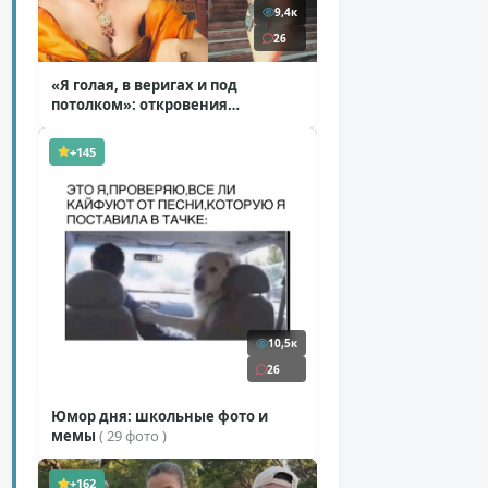
9,4к
26
«Я голая, в веригах и под
потолком»: откровения
Ковальчук о роли Маргариты
( 11 фото )
+145
10,5к
26
Юмор дня: школьные фото и
мемы
( 29 фото )
+162