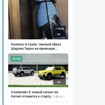
10,9к
25
Калипсо в Сеуле: смелый образ
Шарлиз Терон на премьере
«Одиссеи»
( 6 фото )
+134
11,6к
25
Freelander 8: новый гигант из
Китая готовится к старту
( 3 фото )