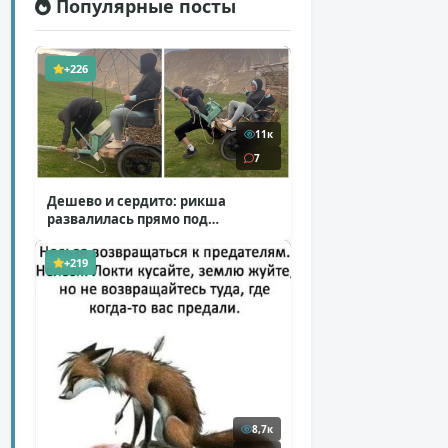
Популярные посты
+226
11к
7
Дешево и сердито: рикша
развалилась прямо под
туристкой
( 1 фото + 1 видео )
+219
8,7к