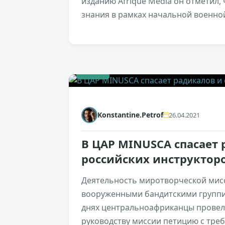
изданию Afrique Media он отметил
знания в рамках начальной военно
+181
Konstantine.Petrof
26.04.2021
В ЦАР MINUSCA спасает 
российских инструктор
Деятельность миротворческой мисс
вооруженными бандитскими группи
днях центральноафриканцы провел
руководству миссии петицию с треб