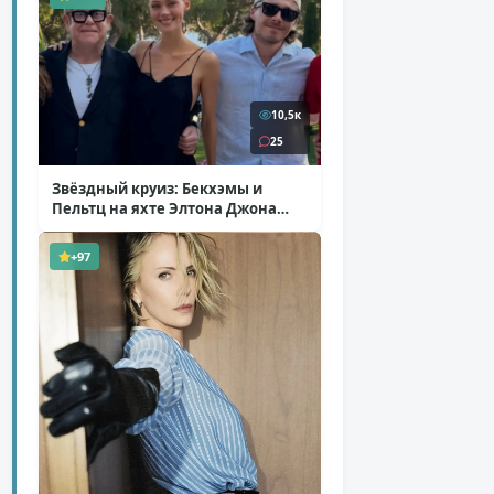
10,5к
25
Звёздный круиз: Бекхэмы и
Пельтц на яхте Элтона Джона
( 12 фото )
+97