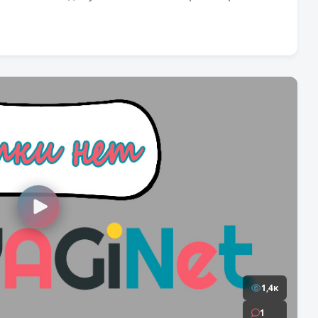
1,4к
1