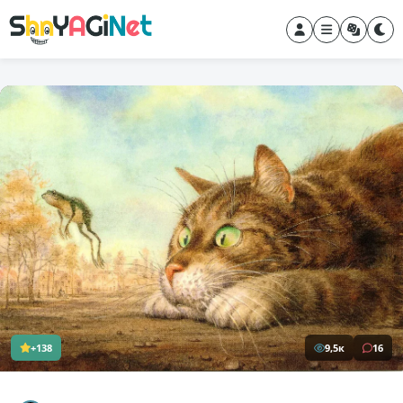
+138
9,5к
16