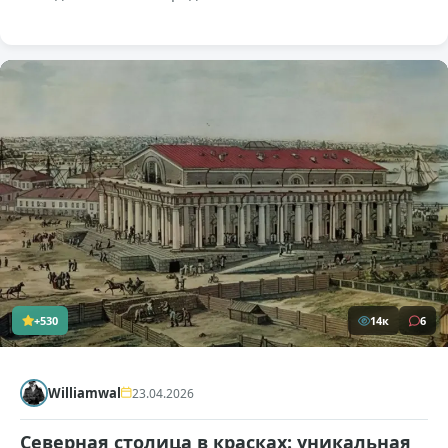
+530
14к
6
Williamwal
23.04.2026
Северная столица в красках: уникальная