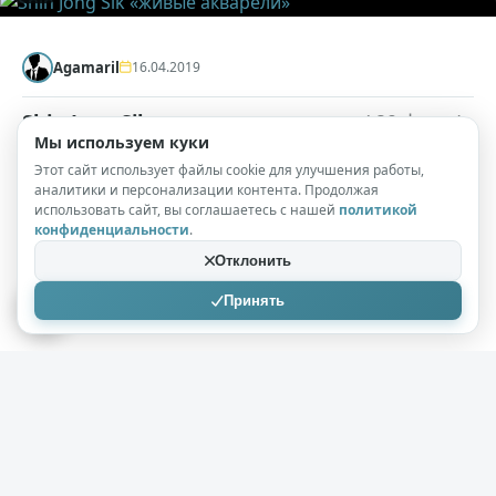
Agamaril
16.04.2019
Shin Jong Sik «живые акварели»
( 29 фото )
Мы используем куки
Акварелист Shin Jong Sik — современный корейский
Этот сайт использует файлы cookie для улучшения работы,
аналитики и персонализации контента. Продолжая
художник, Получил известность благодаря своим
использовать сайт, вы соглашаетесь с нашей
политикой
подробным картинам в технике акварель,
конфиденциальности
.
выполненными чистыми, прозрачными цветами и
Отклонить
вызывающими у зрителя неподдельное чувство
Принять
восхищения.
+14
2,3к
0
Agamaril
14.04.2019