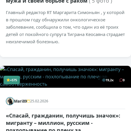
мужа и своей борьбе с раком
( 5 фото )
Главный редактор RT Маргарита Симоньян , у которой
в прошлом году обнаружили онкологическое
заболевание, сообщила о том, что один из её троих
детей от покойного супруга Тиграна Кеосаяна страдает
неизлечимой болезнью.
+575
19,2к
0
Mari89
25.02.2026
«Спасай, гражданин, получишь значок»:
мигранту – миллион, русским -
похлопывание по плечу за