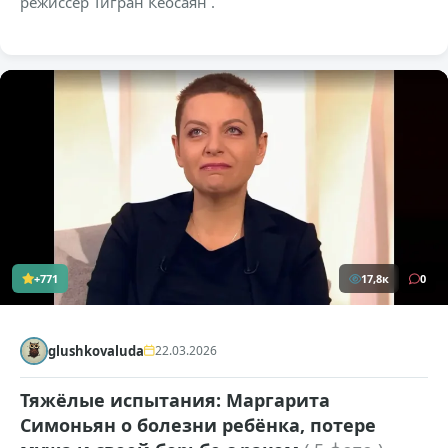
режиссер Тигран Кеосаян .
+771
17,8к
0
glushkovaluda
22.03.2026
Тяжёлые испытания: Маргарита
Симоньян о болезни ребёнка, потере