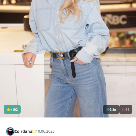
+102
9,8к
14
Coirdana
10.06.2026