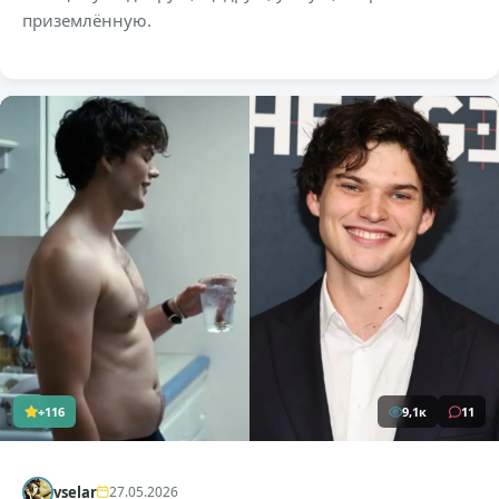
приземлённую.
+116
9,1к
11
vselar
27.05.2026