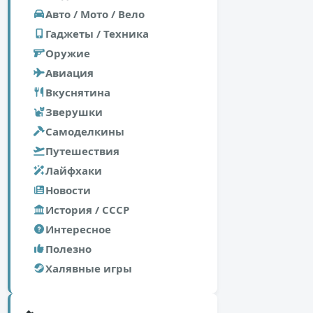
Авто / Мото / Вело
Гаджеты / Техника
Оружие
Авиация
Вкуснятина
Зверушки
Самоделкины
Путешествия
Лайфхаки
Новости
История / СССР
Интересное
Полезно
Халявные игры