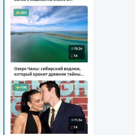
ботинках на платформе
( 7 фото )
+201
10,2к
14
Озеро Чаны: сибирский водоем,
который хранит древние тайны
( 12 фото )
+198
11,5к
14