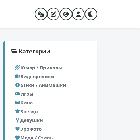
Категории
Юмор / Приколы
Видеоролики
GIFки / Анимашки
Игры
Кино
Звёзды
Девушки
ЭроФото
Мода / Стиль