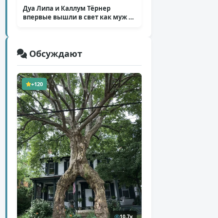
Дуа Липа и Каллум Тёрнер
впервые вышли в свет как муж и
жена
( 5 фото )
Обсуждают
+120
10,7к