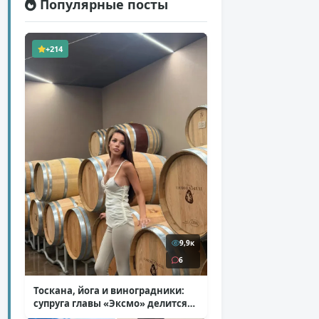
Популярные посты
+214
9,9к
6
Тоскана, йога и виноградники:
супруга главы «Эксмо» делится
кадрами из Италии
( 14 фото )