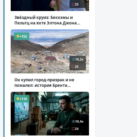
25
Звёздный круиз: Бекхэмы и
Пельтц на яхте Элтона Джона
( 12 фото )
+152
10,2к
25
Он купил город-призрак и не
пожалел: история Брента
Андервуда
( 1 фото + 1 видео )
+110
10,4к
24