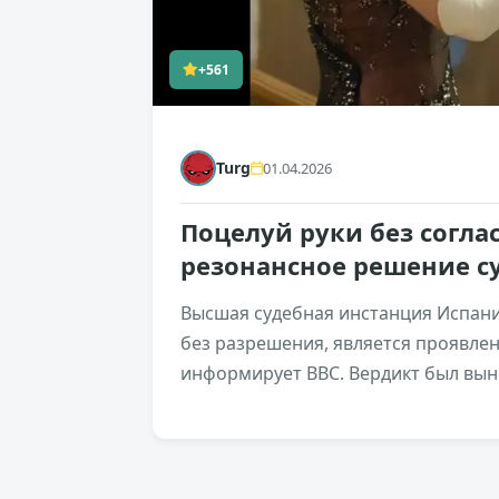
+561
Turg
01.04.2026
Поцелуй руки без согла
резонансное решение с
Высшая судебная инстанция Испани
без разрешения, является проявле
информирует BBC. Вердикт был вынес