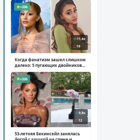
+206
11,4к
19
Когда фанатизм зашел слишком
далеко: 5 пугающих двойников
звезд
( 10 фото )
+206
9,8к
12
53-летняя Бекинсейл занялась
йогой с кошкой на спине и