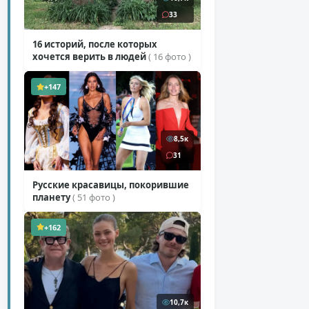
33
16 историй, после которых
хочется верить в людей
( 16 фото )
+147
8,5к
31
Русские красавицы, покорившие
планету
( 51 фото )
+162
10,7к