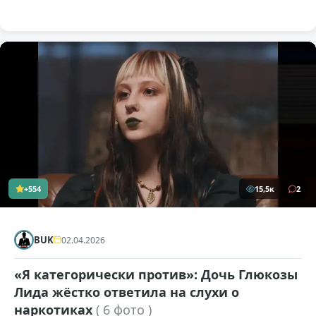
+554
15,5к
2
BUK
02.04.2026
«Я категорически против»: Дочь Глюкозы
Лида жёстко ответила на слухи о
наркотиках
( 6 фото )