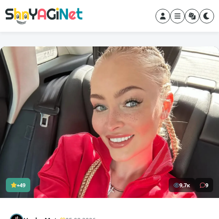
+49
9,7к
9