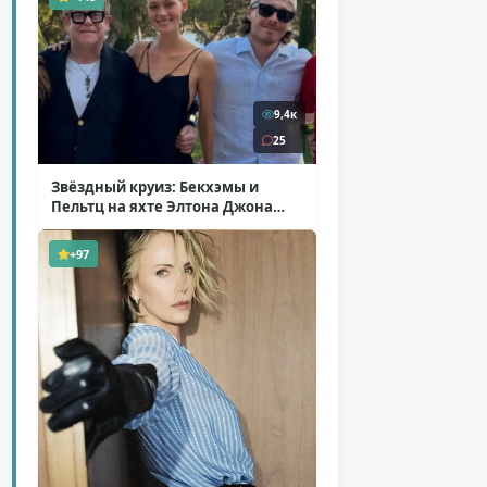
9,4к
25
Звёздный круиз: Бекхэмы и
Пельтц на яхте Элтона Джона
( 12 фото )
+97