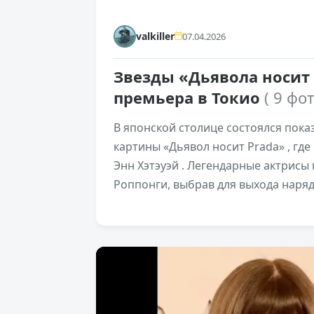
valkiller
07.04.2026
Звезды «Дьявола носит 
премьера в Токио
( 9 фот
В японской столице состоялся пок
картины «Дьявол носит Prada» , гд
Энн Хэтэуэй . Легендарные актрисы
Роппонги, выбрав для выхода наряд