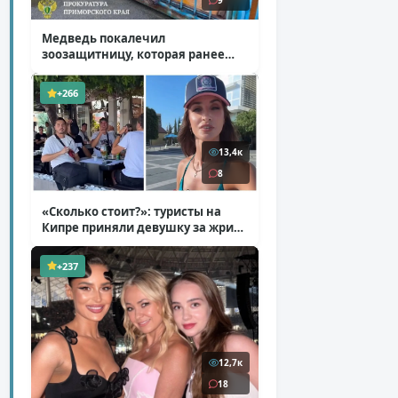
9
Медведь покалечил
зоозащитницу, которая ранее
уже потеряла ногу
( 4 фото )
+266
13,4к
8
«Сколько стоит?»: туристы на
Кипре приняли девушку за жрицу
любви
( 1 фото + 1 видео )
+237
12,7к
18