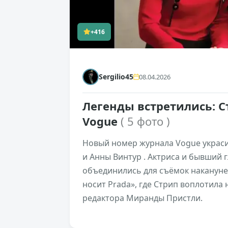
+416
Sergilio45
08.04.2026
Легенды встретились: С
Vogue
( 5 фото )
Новый номер журнала Vogue украси
и Анны Винтур . Актриса и бывший 
объединились для съёмок накануне
носит Prada», где Стрип воплотила
редактора Миранды Пристли.