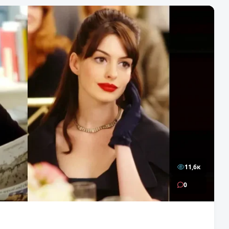
11,6к
0