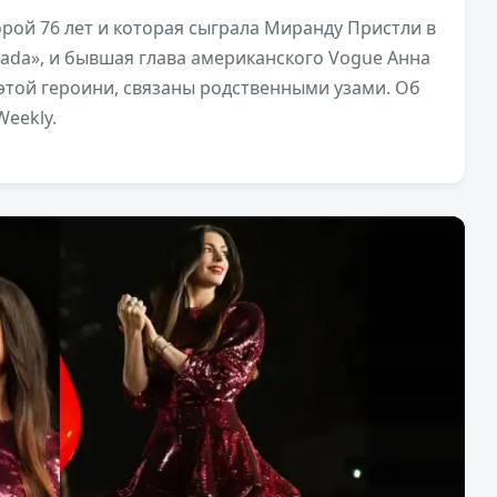
орой 76 лет и которая сыграла Миранду Пристли в
ada», и бывшая глава американского Vogue Анна
этой героини, связаны родственными узами. Об
Weekly.