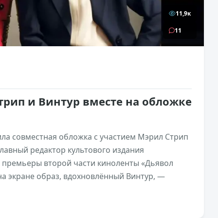
11,9к
11
трип и Винтур вместе на обложке
ла совместная обложка с участием Мэрил Стрип
главный редактор культового издания
 премьеры второй части киноленты «Дьявол
 на экране образ, вдохновлённый Винтур, —