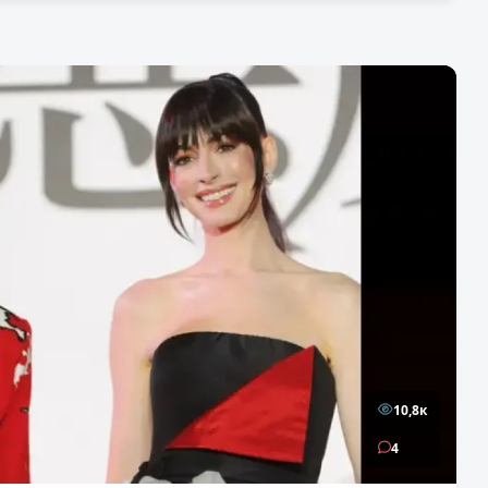
10,8к
4