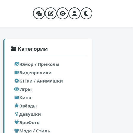
Категории
Юмор / Приколы
Видеоролики
GIFки / Анимашки
Игры
Кино
Звёзды
Девушки
ЭроФото
Мода / Стиль