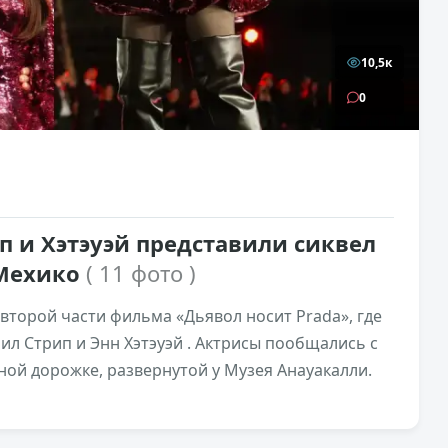
10,5к
0
п и Хэтэуэй представили сиквел
 Мехико
( 11 фото )
 второй части фильма «Дьявол носит Prada», где
л Стрип и Энн Хэтэуэй . Актрисы пообщались с
сной дорожке, развернутой у Музея Анауакалли.