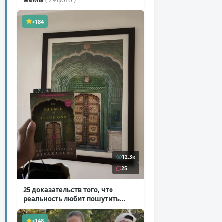
+184
12,3к
25
25 доказательств того, что
реальность любит пошутить
( 25 фото )
+148