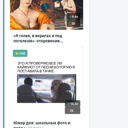
9,4к
26
«Я голая, в веригах и под
потолком»: откровения
Ковальчук о роли Маргариты
( 11 фото )
+145
10,3к
26
Юмор дня: школьные фото и
мемы
( 29 фото )