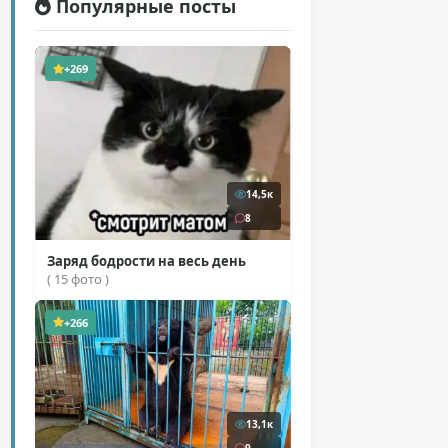
Популярные посты
+269
14,5к
8
Заряд бодрости на весь день
( 15 фото )
+266
13,1к