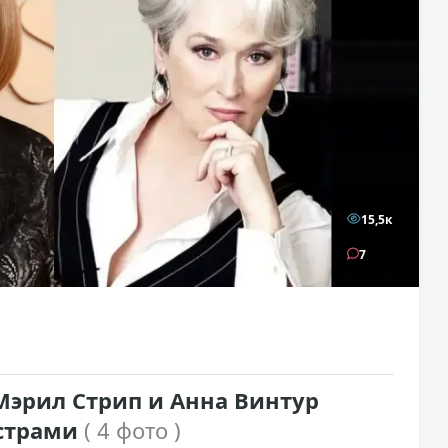
15,5к
7
Мэрил Стрип и Анна Винтур
ёстрами
( 4 фото )