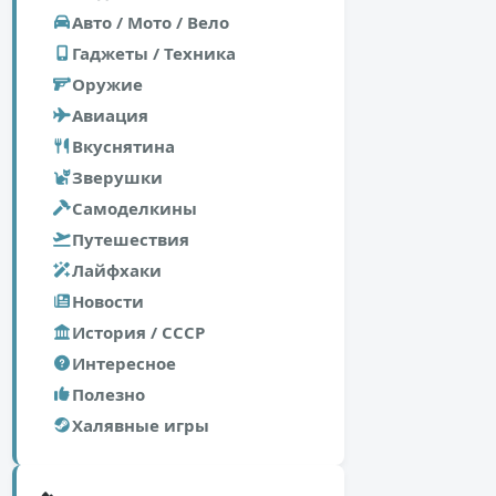
Авто / Мото / Вело
Гаджеты / Техника
Оружие
Авиация
Вкуснятина
Зверушки
Самоделкины
Путешествия
Лайфхаки
Новости
История / СССР
Интересное
Полезно
Халявные игры