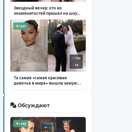
Звездный вечер: кто из
знаменитостей пришел на шоу
Билана
( 6 фото )
+237
12к
14
Та самая «самая красивая
девочка в мире» вышла замуж:
фото со свадьбы Тилан Блондо
( 13 фото )
Обсуждают
+132