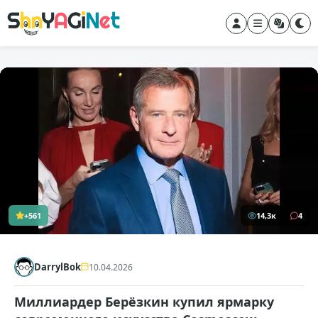
+561
14,3к
4
DarrylBok
10.04.2026
Миллиардер Берёзкин купил ярмарку