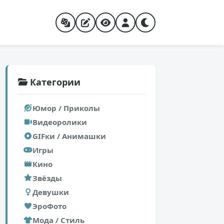
Категории
Юмор / Приколы
Видеоролики
GIFки / Анимашки
Игры
Кино
Звёзды
Девушки
ЭроФото
Мода / Стиль