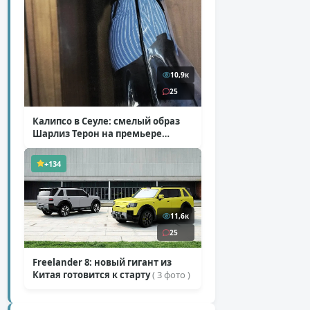
10,9к
25
Калипсо в Сеуле: смелый образ
Шарлиз Терон на премьере
«Одиссеи»
( 6 фото )
+134
11,6к
25
Freelander 8: новый гигант из
Китая готовится к старту
( 3 фото )