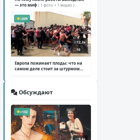
— это миф
( 1 фото + 1 видео )
+209
12,2к
10
Европа пожинает плоды: что на
самом деле стоит за штурмом
Сеуты
( 6 фото )
Обсуждают
+132
9,4к