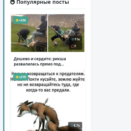
Популярные посты
+226
11к
7
Дешево и сердито: рикша
развалилась прямо под
туристкой
( 1 фото + 1 видео )
+219
8,7к