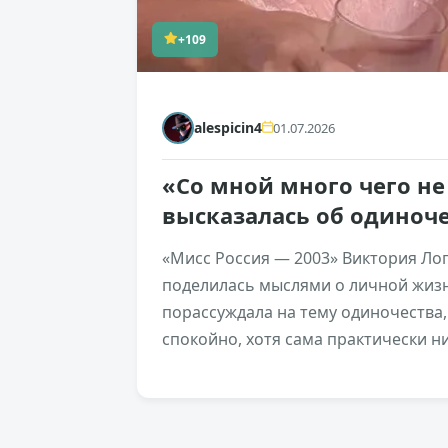
+109
alespicin4
01.07.2026
«Со мной много чего не
высказалась об одиноч
«Мисс Россия — 2003» Виктория Ло
поделилась мыслями о личной жизн
порассуждала на тему одиночества,
спокойно, хотя сама практически н