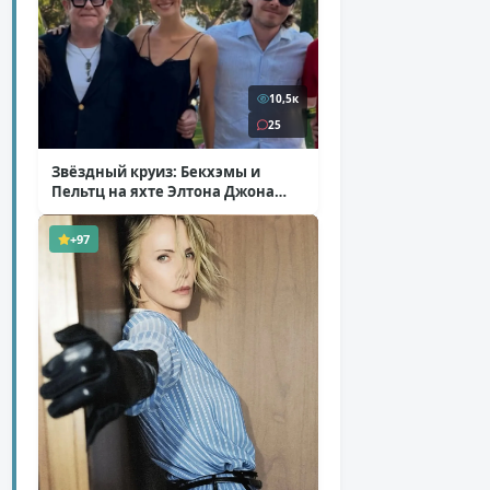
10,5к
25
Звёздный круиз: Бекхэмы и
Пельтц на яхте Элтона Джона
( 12 фото )
+97