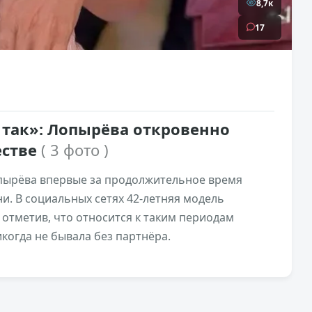
8,7к
17
 так»: Лопырёва откровенно
естве
( 3 фото )
пырёва впервые за продолжительное время
и. В социальных сетях 42-летняя модель
 отметив, что относится к таким периодам
икогда не бывала без партнёра.