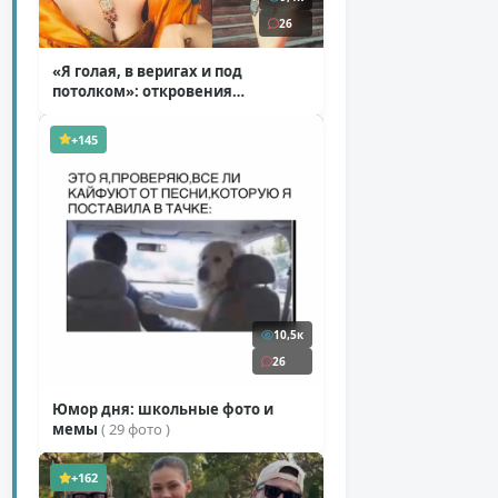
26
«Я голая, в веригах и под
потолком»: откровения
Ковальчук о роли Маргариты
( 11 фото )
+145
10,5к
26
Юмор дня: школьные фото и
мемы
( 29 фото )
+162