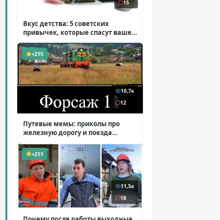
15
Вкус детства: 5 советских
привычек, которые спасут ваше
здоровье
( 2 фото )
+215
10,7к
12
Путевые мемы: приколы про
железную дорогу и поезда
( 25 фото )
+211
11,5к
18
Почему после работы выходные