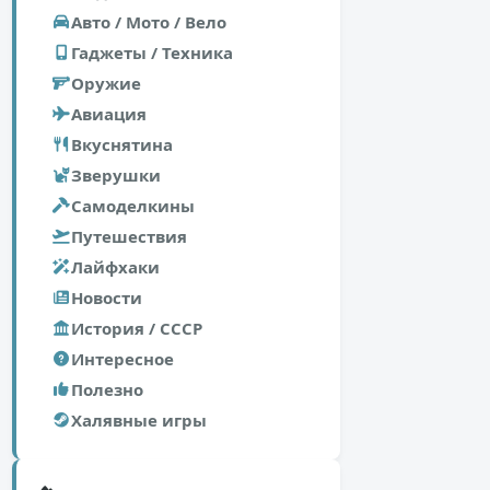
Авто / Мото / Вело
Гаджеты / Техника
Оружие
Авиация
Вкуснятина
Зверушки
Самоделкины
Путешествия
Лайфхаки
Новости
История / СССР
Интересное
Полезно
Халявные игры