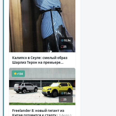
10,9к
25
Калипсо в Сеуле: смелый образ
Шарлиз Терон на премьере
«Одиссеи»
( 6 фото )
+134
11,6к
25
Freelander 8: новый гигант из
Китая готовится к старту
( 3 фото )