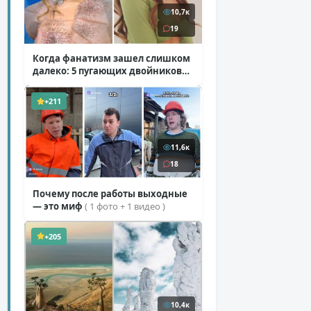
10,7к
19
Когда фанатизм зашел слишком
далеко: 5 пугающих двойников
звезд
( 10 фото )
+211
11,6к
18
Почему после работы выходные
— это миф
( 1 фото + 1 видео )
+205
10,4к