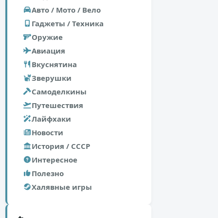
Авто / Мото / Вело
Гаджеты / Техника
Оружие
Авиация
Вкуснятина
Зверушки
Самоделкины
Путешествия
Лайфхаки
Новости
История / СССР
Интересное
Полезно
Халявные игры