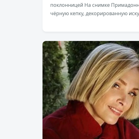
поклонницей На снимке Примадонна
чёрную кепку, декорированную иск