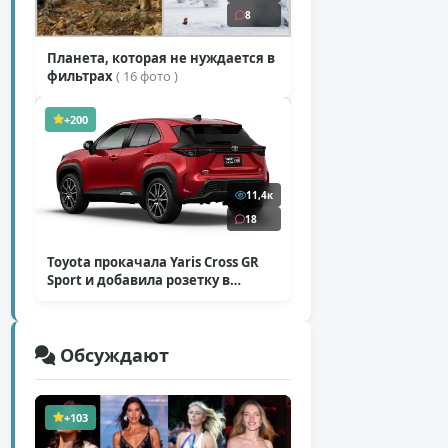
8
Планета, которая не нуждается в
фильтрах
( 16 фото )
+200
11,4к
18
Toyota прокачала Yaris Cross GR
Sport и добавила розетку в
Harrier
( 5 фото )
Обсуждают
+103