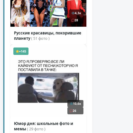
4,3к
28
Русские красавицы, покорившие
планету
( 51 фото )
+145
10,6к
26
Юмор дня: школьные фото и
мемы
( 29 фото )