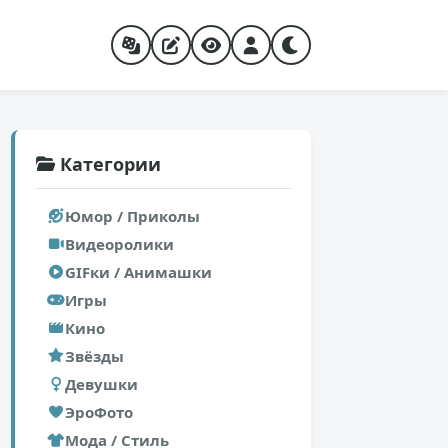
Категории
Юмор / Приколы
Видеоролики
GIFки / Анимашки
Игры
Кино
Звёзды
Девушки
ЭроФото
Мода / Стиль