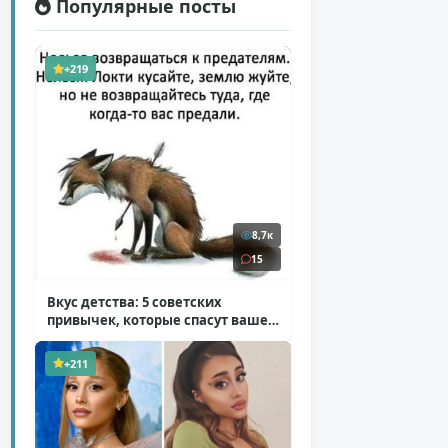
Популярные посты
+219
8,7к
15
Вкус детства: 5 советских
привычек, которые спасут ваше
здоровье
( 2 фото )
+211