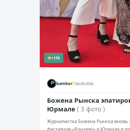
+158
bambor
04.08.2026
Божена Рынска эпатиров
Юрмале
( 3 фото )
Журналистка Божена Рынска вновь 
фестивале «Рандеву» в Юрмале в п