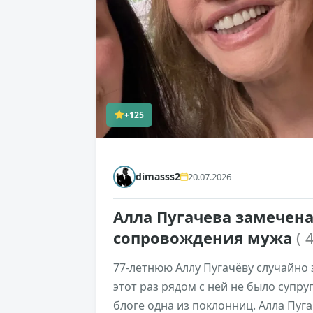
+125
dimasss2
20.07.2026
Алла Пугачева замечен
сопровождения мужа
( 
77-летнюю Аллу Пугачёву случайно 
этот раз рядом с ней не было супр
блоге одна из поклонниц. Алла Пуг