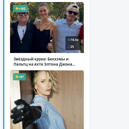
+162
10,5к
25
Звёздный круиз: Бекхэмы и
Пельтц на яхте Элтона Джона
( 12 фото )
+97