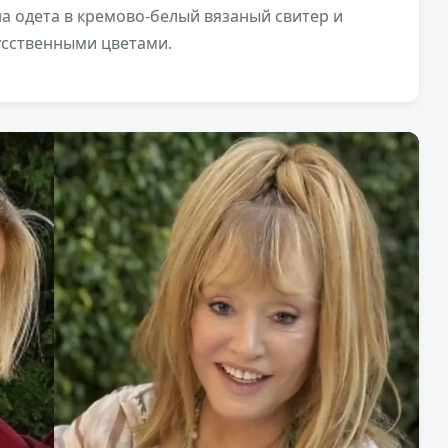
 одета в кремово-белый вязаный свитер и
усственными цветами.