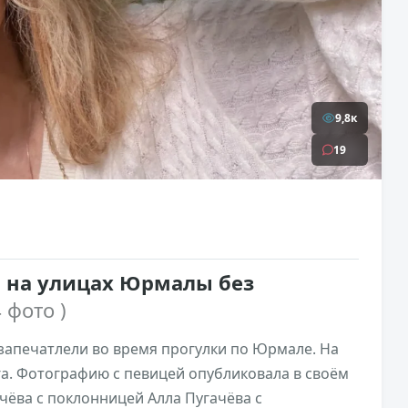
9,8к
19
а на улицах Юрмалы без
4 фото )
запечатлели во время прогулки по Юрмале. На
уга. Фотографию с певицей опубликовала в своём
ачёва с поклонницей Алла Пугачёва с