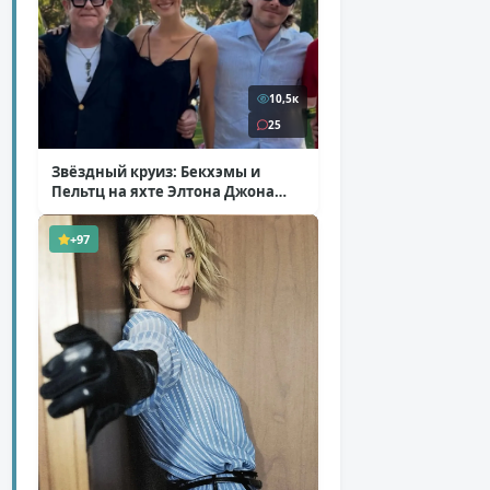
10,5к
25
Звёздный круиз: Бекхэмы и
Пельтц на яхте Элтона Джона
( 12 фото )
+97