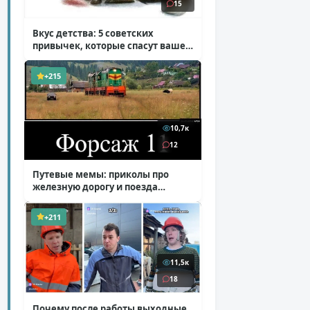
15
Вкус детства: 5 советских
привычек, которые спасут ваше
здоровье
( 2 фото )
+215
10,7к
12
Путевые мемы: приколы про
железную дорогу и поезда
( 25 фото )
+211
11,5к
18
Почему после работы выходные