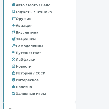
Авто / Мото / Вело
Гаджеты / Техника
Оружие
Авиация
Вкуснятина
Зверушки
Самоделкины
Путешествия
Лайфхаки
Новости
История / СССР
Интересное
Полезно
Халявные игры