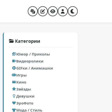
Категории
Юмор / Приколы
Видеоролики
GIFки / Анимашки
Игры
Кино
Звёзды
Девушки
ЭроФото
Мода / Стиль