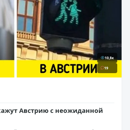
10,8к
19
окажут Австрию с неожиданной