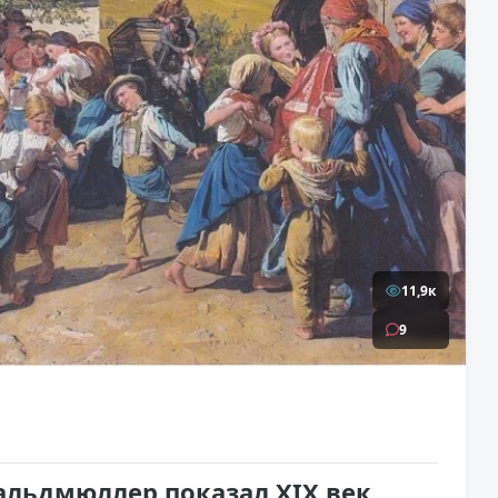
11,9к
9
альдмюллер показал XIX век