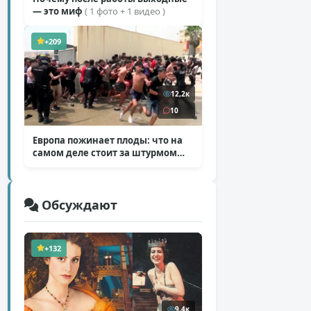
— это миф
( 1 фото + 1 видео )
+209
12,2к
10
Европа пожинает плоды: что на
самом деле стоит за штурмом
Сеуты
( 6 фото )
Обсуждают
+132
9,4к