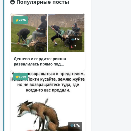
Популярные посты
+226
11к
7
Дешево и сердито: рикша
развалилась прямо под
туристкой
( 1 фото + 1 видео )
+219
8,7к