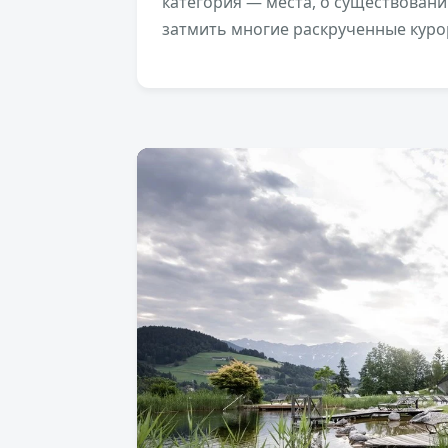
категория — места, о существовани
затмить многие раскрученные куро