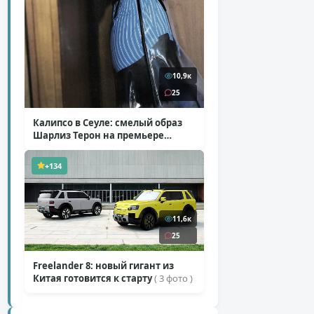
10,9к
25
Калипсо в Сеуле: смелый образ
Шарлиз Терон на премьере
«Одиссеи»
( 6 фото )
+134
11,6к
25
Freelander 8: новый гигант из
Китая готовится к старту
( 3 фото )