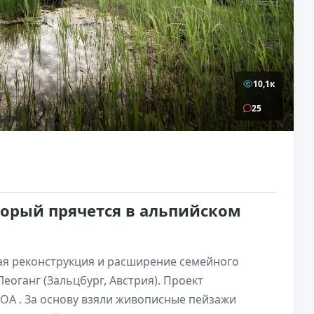
10,1к
25
торый прячется в альпийском
ая реконструкция и расширение семейного
Леоганг (Зальцбург, Австрия). Проект
OA . За основу взяли живописные пейзажи