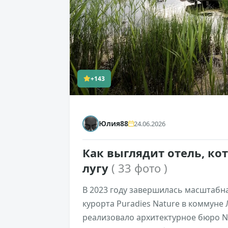
+143
Юлия88
24.06.2026
Как выглядит отель, ко
лугу
( 33 фото )
В 2023 году завершилась масштабн
курорта Puradies Nature в коммуне 
реализовало архитектурное бюро N