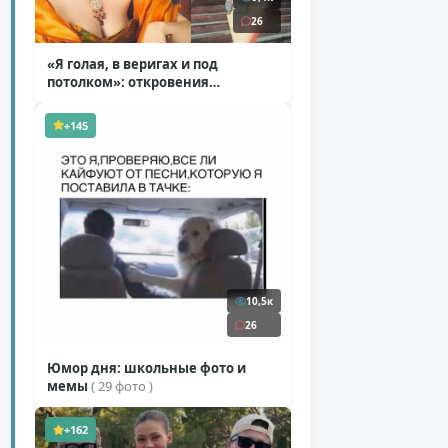
26
«Я голая, в веригах и под
потолком»: откровения
Ковальчук о роли Маргариты
( 11 фото )
+145
10,5к
26
Юмор дня: школьные фото и
мемы
( 29 фото )
+162