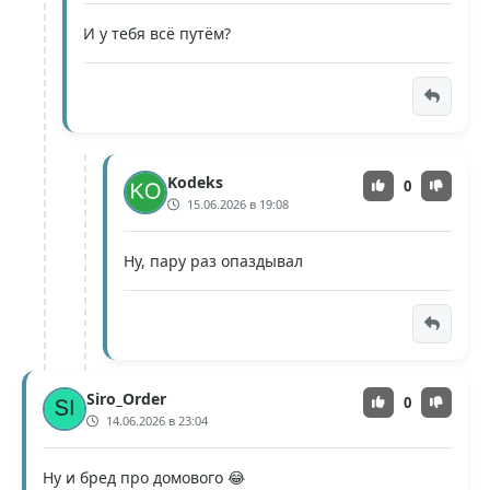
И у тебя всё путём?
Kodeks
0
15.06.2026 в 19:08
Ну, пару раз опаздывал
Siro_Order
0
14.06.2026 в 23:04
Ну и бред про домового 😂