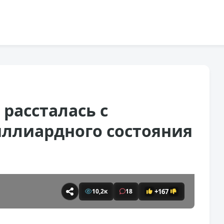
рассталась с
ллиардного состояния
+167
10,2к
18