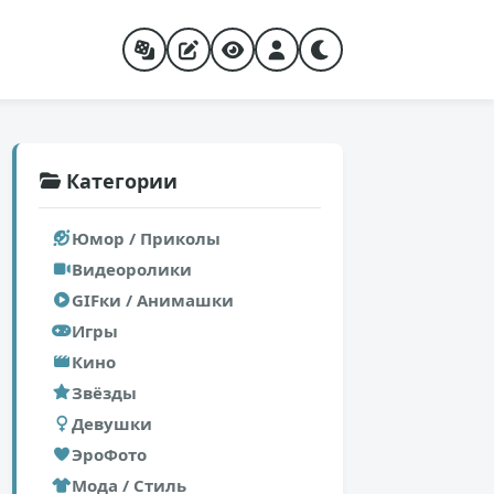
Категории
Юмор / Приколы
Видеоролики
GIFки / Анимашки
Игры
Кино
Звёзды
Девушки
ЭроФото
Мода / Стиль