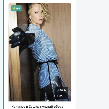
+97
10,9к
25
Калипсо в Сеуле: смелый образ