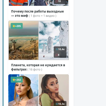
18
Почему после работы выходные
— это миф
( 1 фото + 1 видео )
+205
10,4к
8
Планета, которая не нуждается в
фильтрах
( 16 фото )
+202
10,3к