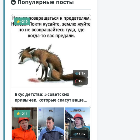
Популярные посты
+219
8,7к
15
Вкус детства: 5 советских
привычек, которые спасут ваше
здоровье
( 2 фото )
+211
11,6к