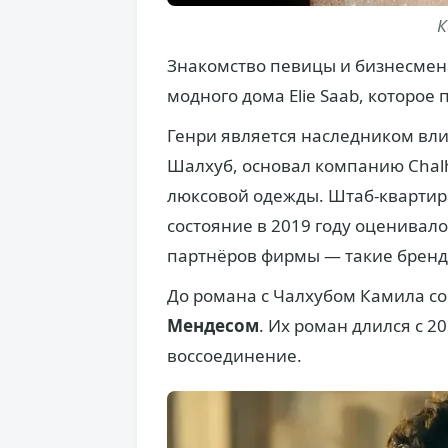
К
Знакомство певицы и бизнесмена
модного дома Elie Saab, которое
Генри является наследником вли
Шалхуб, основал компанию Chal
люксовой одежды. Штаб-квартира
состояние в 2019 году оценивало
партнёров фирмы — такие бренды,
До романа с Чалхубом Камила с
Мендесом
. Их роман длился с 2
воссоединение.