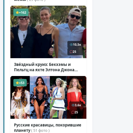
+162
10,5к
25
Звёздный круиз: Бекхэмы и
Пельтц на яхте Элтона Джона
( 12 фото )
+53
3,6к
25
Русские красавицы, покорившие
планету
( 51 фото )