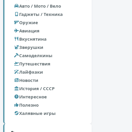
Авто / Мото / Вело
Гаджеты / Техника
Оружие
Авиация
Вкуснятина
Зверушки
Самоделкины
Путешествия
Лайфхаки
Новости
История / СССР
Интересное
Полезно
Халявные игры