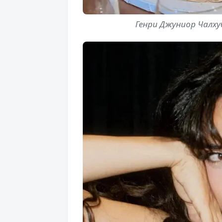
Генри Джуниор Чалху