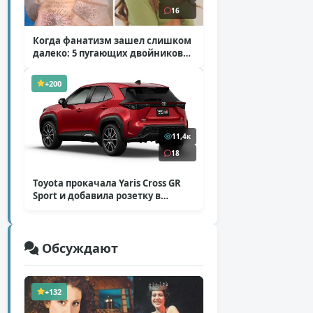
16
Когда фанатизм зашел слишком
далеко: 5 пугающих двойников
звезд
( 10 фото )
+200
11,4к
18
Toyota прокачала Yaris Cross GR
Sport и добавила розетку в
Harrier
( 5 фото )
Обсуждают
+132