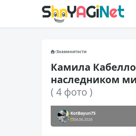
/
Знаменитости
Камила Кабелло 
наследником ми
( 4 фото )
KotBayun75
04.06.2026